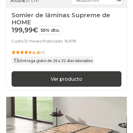
Altura:
31 cm
somieres-
bases
Somier de láminas Supreme de
160x200cm
online
HOME
199,99€
55% dto.
Cuota 12 meses financiado: 16,67€
4.6
(11)
Entrega gratis de 26 a 32 días laborables
Ver producto