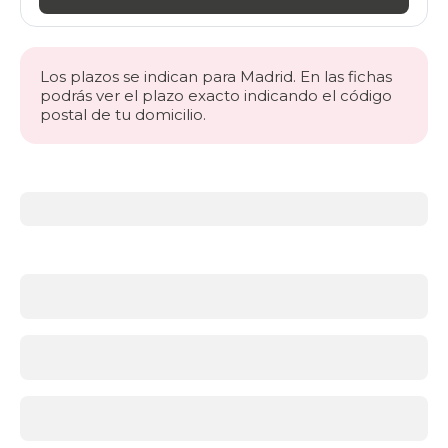
Los plazos se indican para Madrid. En las fichas
podrás ver el plazo exacto indicando el código
postal de tu domicilio.
Más
información
acerca
de
Somieres
y
bases
¿Qué
soporte
es
mejor:
somier
o