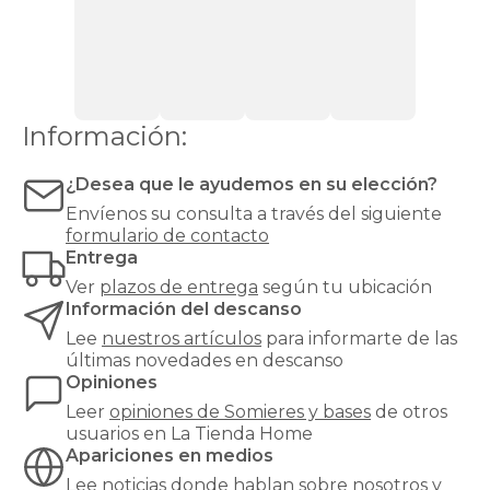
ventilación,
como
los
de
espuma
o
Información:
látex.
Las
bases
¿Desea que le ayudemos en su elección?
tapizadas,
Envíenos su consulta a través del siguiente
en
formulario de contacto
cambio,
Entrega
proporcionan
una
Ver
plazos de entrega
según tu ubicación
mayor
Información del descanso
firmeza
Lee
nuestros artículos
para informarte de las
y
últimas novedades en descanso
estabilidad
Opiniones
al
colchón,
Leer
opiniones de
Somieres y bases
de otros
y
usuarios en La Tienda Home
son
Apariciones en medios
especialmente
Lee noticias
donde hablan sobre nosotros y
recomendables