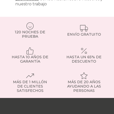
nuestro trabajo
para
modelos
de
muelles
ensacados.
Si
120 NOCHES DE
tienes
ENVÍO GRATUITO
PRUEBA
dudas,
consulta
con
nuestro
HASTA 10 AÑOS DE
HASTA UN 65% DE
equipo
GARANTÍA
DESCUENTO
o
visita
la
sección
de
MÁS DE 1 MILLÓN
MÁS DE 20 AÑOS
somier
DE CLIENTES
AYUDANDO A LAS
SATISFECHOS
PERSONAS
fijo
para
Nuestras
ver
tiendas
Sobre
ejemplos
nosotros
Trabaja
concretos.