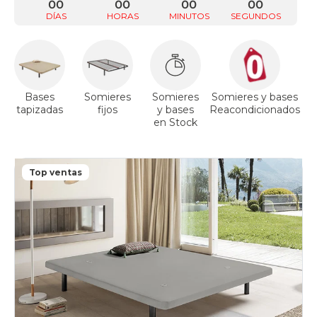
00
00
00
00
DÍAS
HORAS
MINUTOS
SEGUNDOS
Bases
Somieres
Somieres
Somieres y bases
tapizadas
fijos
y bases
Reacondicionados
a
en Stock
Top ventas