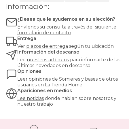
o
Información:
látex.
Las
bases
¿Desea que le ayudemos en su elección?
tapizadas,
Envíenos su consulta a través del siguiente
en
formulario de contacto
cambio,
Entrega
proporcionan
una
Ver
plazos de entrega
según tu ubicación
mayor
Información del descanso
firmeza
Lee
nuestros artículos
para informarte de las
y
últimas novedades en descanso
estabilidad
Opiniones
al
colchón,
Leer
opiniones de
Somieres y bases
de otros
y
usuarios en La Tienda Home
son
Apariciones en medios
especialmente
Lee noticias
donde hablan sobre nosotros y
recomendables
nuestro trabajo
para
modelos
de
muelles
ensacados.