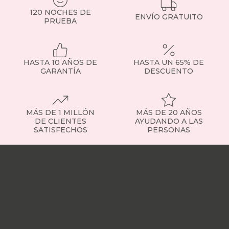
Si
120 NOCHES DE
tienes
ENVÍO GRATUITO
PRUEBA
dudas,
consulta
con
nuestro
HASTA 10 AÑOS DE
HASTA UN 65% DE
equipo
GARANTÍA
DESCUENTO
o
visita
la
sección
de
MÁS DE 1 MILLÓN
MÁS DE 20 AÑOS
somier
DE CLIENTES
AYUDANDO A LAS
SATISFECHOS
PERSONAS
fijo
para
Nuestras
ver
tiendas
Sobre
ejemplos
nosotros
Trabaja
concretos.
con
Tipos
nosotros
Responsabilidad
de
social
Nuestros
somieres
influencers
Vídeo
disponibles
opiniones
Apariciones
Contamos
en
con