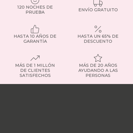
Si
120 NOCHES DE
tienes
ENVÍO GRATUITO
PRUEBA
dudas,
consulta
con
nuestro
HASTA 10 AÑOS DE
HASTA UN 65% DE
equipo
GARANTÍA
DESCUENTO
o
visita
la
sección
de
MÁS DE 1 MILLÓN
MÁS DE 20 AÑOS
somier
DE CLIENTES
AYUDANDO A LAS
SATISFECHOS
PERSONAS
fijo
para
Nuestras
ver
tiendas
Sobre
ejemplos
nosotros
Trabaja
concretos.
con
Tipos
nosotros
Responsabilidad
de
social
Nuestros
somieres
influencers
Vídeo
disponibles
opiniones
Apariciones
Contamos
en
con