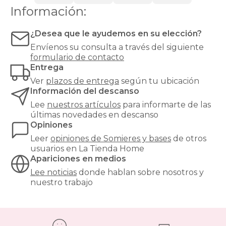
o
Información:
látex.
Las
bases
¿Desea que le ayudemos en su elección?
tapizadas,
Envíenos su consulta a través del siguiente
en
formulario de contacto
cambio,
Entrega
proporcionan
una
Ver
plazos de entrega
según tu ubicación
mayor
Información del descanso
firmeza
Lee
nuestros artículos
para informarte de las
y
últimas novedades en descanso
estabilidad
Opiniones
al
colchón,
Leer
opiniones de
Somieres y bases
de otros
y
usuarios en La Tienda Home
son
Apariciones en medios
especialmente
Lee noticias
donde hablan sobre nosotros y
recomendables
nuestro trabajo
para
modelos
de
muelles
ensacados.