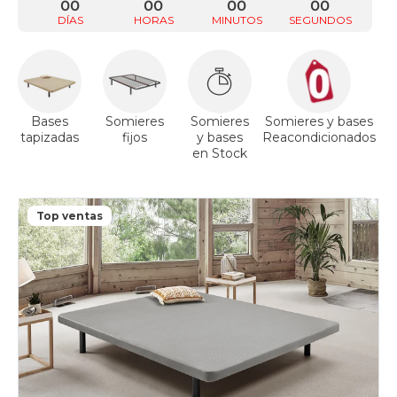
00
00
00
00
DÍAS
HORAS
MINUTOS
SEGUNDOS
Bases
Somieres
Somieres
Somieres y bases
tapizadas
fijos
y bases
Reacondicionados
a
en Stock
Top ventas