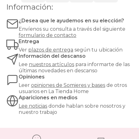
o
Información:
látex.
Las
bases
¿Desea que le ayudemos en su elección?
tapizadas,
Envíenos su consulta a través del siguiente
en
formulario de contacto
cambio,
Entrega
proporcionan
una
Ver
plazos de entrega
según tu ubicación
mayor
Información del descanso
firmeza
Lee
nuestros artículos
para informarte de las
y
últimas novedades en descanso
estabilidad
Opiniones
al
colchón,
Leer
opiniones de
Somieres y bases
de otros
y
usuarios en La Tienda Home
son
Apariciones en medios
especialmente
Lee noticias
donde hablan sobre nosotros y
recomendables
nuestro trabajo
para
modelos
de
muelles
ensacados.