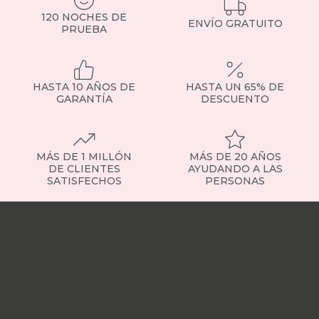
Si
120 NOCHES DE
tienes
ENVÍO GRATUITO
PRUEBA
dudas,
consulta
con
nuestro
HASTA 10 AÑOS DE
HASTA UN 65% DE
equipo
GARANTÍA
DESCUENTO
o
visita
la
sección
de
MÁS DE 1 MILLÓN
MÁS DE 20 AÑOS
somier
DE CLIENTES
AYUDANDO A LAS
SATISFECHOS
PERSONAS
fijo
para
Nuestras
ver
tiendas
Sobre
ejemplos
nosotros
Trabaja
concretos.
con
Tipos
nosotros
Responsabilidad
de
social
Nuestros
somieres
influencers
Vídeo
disponibles
opiniones
Apariciones
Contamos
en
con