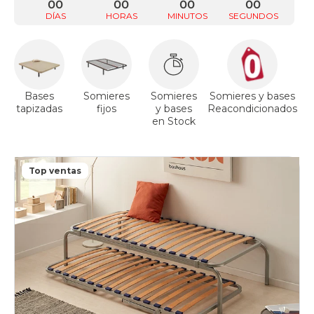
00
00
00
00
DÍAS
HORAS
MINUTOS
SEGUNDOS
Bases
Somieres
Somieres
Somieres y bases
tapizadas
fijos
y bases
Reacondicionados
a
en Stock
Top ventas