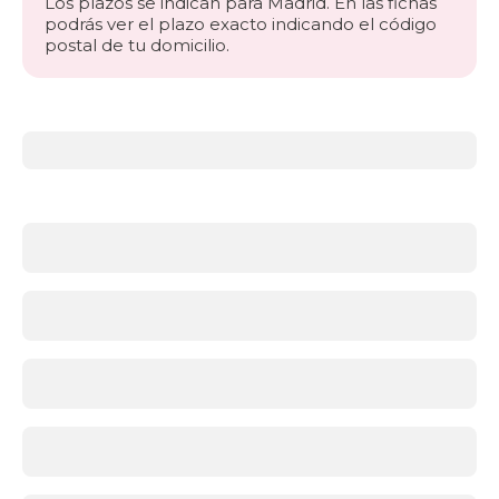
Los plazos se indican para Madrid. En las fichas
podrás ver el plazo exacto indicando el código
postal de tu domicilio.
Más
información
acerca
de
Somieres
y
bases
¿Qué
soporte
es
mejor:
somier
o
base
tapizada?
Ambas
opciones