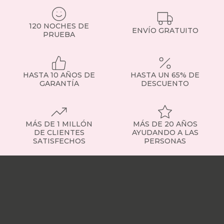
ensacados.
Si
120 NOCHES DE
tienes
ENVÍO GRATUITO
PRUEBA
dudas,
consulta
con
nuestro
HASTA 10 AÑOS DE
HASTA UN 65% DE
equipo
GARANTÍA
DESCUENTO
o
visita
la
sección
de
MÁS DE 1 MILLÓN
MÁS DE 20 AÑOS
somier
DE CLIENTES
AYUDANDO A LAS
SATISFECHOS
PERSONAS
fijo
para
Nuestras
ver
tiendas
Sobre
ejemplos
nosotros
Trabaja
concretos.
con
Tipos
nosotros
Responsabilidad
de
social
Nuestros
somieres
influencers
Vídeo
disponibles