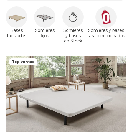
Bases
Somieres
Somieres
Somieres y bases
tapizadas
fijos
y bases
Reacondicionados
a
en Stock
Top ventas