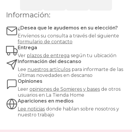
espuma
o
Información:
látex.
Las
bases
¿Desea que le ayudemos en su elección?
tapizadas,
Envíenos su consulta a través del siguiente
en
formulario de contacto
cambio,
Entrega
proporcionan
una
Ver
plazos de entrega
según tu ubicación
mayor
Información del descanso
firmeza
Lee
nuestros artículos
para informarte de las
y
últimas novedades en descanso
estabilidad
Opiniones
al
colchón,
Leer
opiniones de
Somieres y bases
de otros
y
usuarios en La Tienda Home
son
Apariciones en medios
especialmente
Lee noticias
donde hablan sobre nosotros y
recomendables
nuestro trabajo
para
modelos
de
muelles