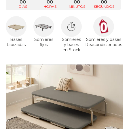
00
00
00
00
DÍAS
HORAS
MINUTOS
SEGUNDOS
Bases
Somieres
Somieres
Somieres y bases
tapizadas
fijos
y bases
Reacondicionados
a
en Stock