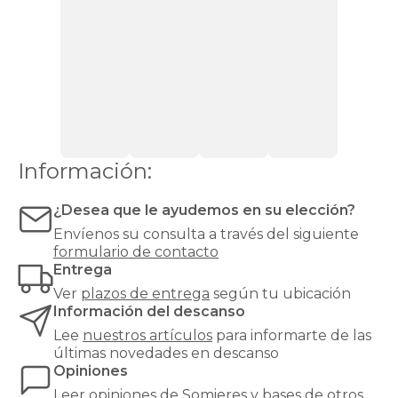
para
colchones
que
requieren
ventilación,
como
los
de
espuma
o
Información:
látex.
Las
bases
¿Desea que le ayudemos en su elección?
tapizadas,
Envíenos su consulta a través del siguiente
en
formulario de contacto
cambio,
Entrega
proporcionan
una
Ver
plazos de entrega
según tu ubicación
mayor
Información del descanso
firmeza
Lee
nuestros artículos
para informarte de las
y
últimas novedades en descanso
estabilidad
Opiniones
al
colchón,
Leer
opiniones de
Somieres y bases
de otros