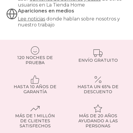
y
usuarios en La Tienda Home
son
Apariciones en medios
especialmente
Lee noticias
donde hablan sobre nosotros y
recomendables
nuestro trabajo
para
modelos
de
muelles
ensacados.
Si
120 NOCHES DE
tienes
ENVÍO GRATUITO
PRUEBA
dudas,
consulta
con
nuestro
HASTA 10 AÑOS DE
HASTA UN 65% DE
equipo
GARANTÍA
DESCUENTO
o
visita
la
sección
de
MÁS DE 1 MILLÓN
MÁS DE 20 AÑOS
somier
DE CLIENTES
AYUDANDO A LAS
SATISFECHOS
PERSONAS
fijo
para