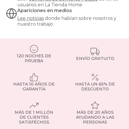
y
usuarios en La Tienda Home
son
Apariciones en medios
especialmente
Lee noticias
donde hablan sobre nosotros y
recomendables
nuestro trabajo
para
modelos
de
muelles
ensacados.
Si
120 NOCHES DE
tienes
ENVÍO GRATUITO
PRUEBA
dudas,
consulta
con
nuestro
HASTA 10 AÑOS DE
HASTA UN 65% DE
equipo
GARANTÍA
DESCUENTO
o
visita
la
sección
de
MÁS DE 1 MILLÓN
MÁS DE 20 AÑOS
somier
DE CLIENTES
AYUDANDO A LAS
SATISFECHOS
PERSONAS
fijo
para