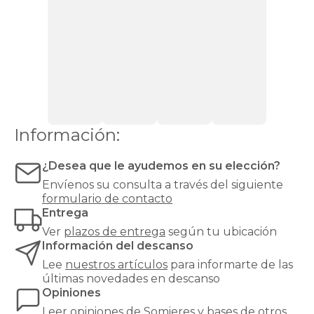
para
colchones
que
requieren
ventilación,
como
los
de
espuma
o
Información:
látex.
Las
bases
¿Desea que le ayudemos en su elección?
tapizadas,
Envíenos su consulta a través del siguiente
en
formulario de contacto
cambio,
Entrega
proporcionan
una
Ver
plazos de entrega
según tu ubicación
mayor
Información del descanso
firmeza
Lee
nuestros artículos
para informarte de las
y
últimas novedades en descanso
estabilidad
Opiniones
al
colchón,
Leer
opiniones de
Somieres y bases
de otros