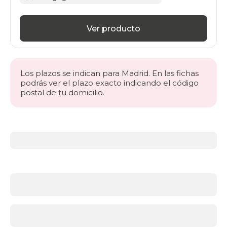
Ver producto
Los plazos se indican para Madrid. En las fichas
podrás ver el plazo exacto indicando el código
postal de tu domicilio.
Más
información
acerca
de
Somieres
y
bases
¿Qué
soporte
es