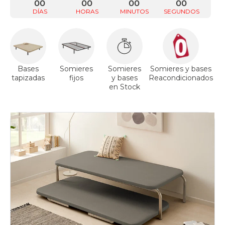
00
00
00
00
DÍAS
HORAS
MINUTOS
SEGUNDOS
Bases
Somieres
Somieres
Somieres y bases
tapizadas
fijos
y bases
Reacondicionados
a
en Stock