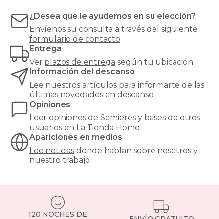
Las
bases
¿Desea que le ayudemos en su elección?
tapizadas,
Envíenos su consulta a través del siguiente
en
formulario de contacto
cambio,
Entrega
proporcionan
una
Ver
plazos de entrega
según tu ubicación
mayor
Información del descanso
firmeza
Lee
nuestros artículos
para informarte de las
y
últimas novedades en descanso
estabilidad
Opiniones
al
colchón,
Leer
opiniones de
Somieres y bases
de otros
y
usuarios en La Tienda Home
son
Apariciones en medios
especialmente
Lee noticias
donde hablan sobre nosotros y
recomendables
nuestro trabajo
para
modelos
de
muelles
ensacados.
Si
120 NOCHES DE
tienes
ENVÍO GRATUITO