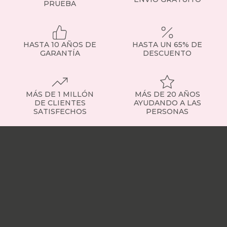
PRUEBA
dudas,
consulta
con
nuestro
HASTA 10 AÑOS DE
HASTA UN 65% DE
equipo
GARANTÍA
DESCUENTO
o
visita
la
sección
de
MÁS DE 1 MILLÓN
MÁS DE 20 AÑOS
somier
DE CLIENTES
AYUDANDO A LAS
SATISFECHOS
PERSONAS
fijo
para
Nuestras
ver
tiendas
Sobre
ejemplos
nosotros
Trabaja
concretos.
con
Tipos
nosotros
Responsabilidad
de
social
Nuestros
somieres
influencers
Vídeo
disponibles
opiniones
Apariciones
Contamos
en
con
medios
Buscados
somieres