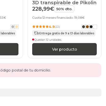
3D transpirable de Pikolin
228,99€
50% dto.
,33€
Cuota 12 meses financiado: 19,08€
4.9
(22)
 laborables
Entrega gratis de 9 a 13 días laborables
Quedan 12 unidades
Ver producto
código postal de tu domicilio.