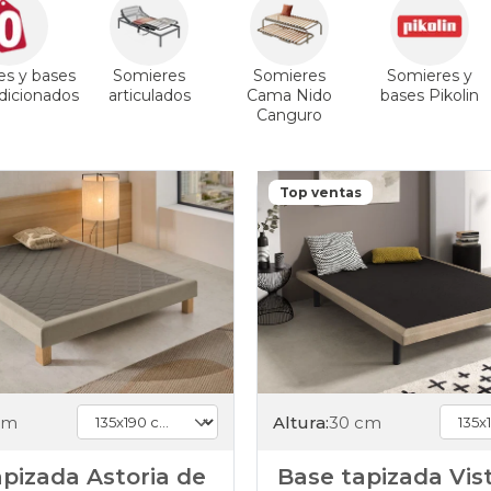
es y bases
Somieres
Somieres
Somieres y
icionados
articulados
Cama Nido
bases Pikolin
Canguro
Top ventas
cm
Altura:
30 cm
pizada Astoria de
Base tapizada Vis