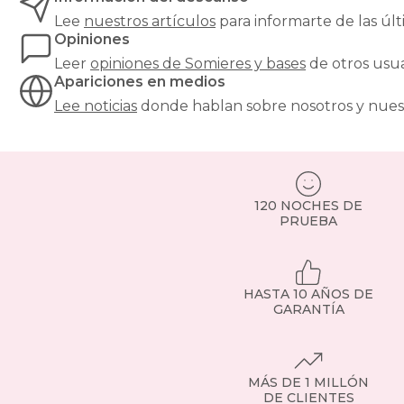
mayor
Lee
nuestros artículos
para informarte de las ú
firmeza
Opiniones
y
estabilidad
Leer
opiniones de
Somieres y bases
de otros usu
al
Apariciones en medios
colchón,
Lee noticias
donde hablan sobre nosotros y nues
y
son
especialmente
recomendables
para
modelos
120 NOCHES DE
de
PRUEBA
muelles
ensacados.
Si
tienes
HASTA 10 AÑOS DE
dudas,
GARANTÍA
consulta
con
nuestro
equipo
MÁS DE 1 MILLÓN
o
DE CLIENTES
visita