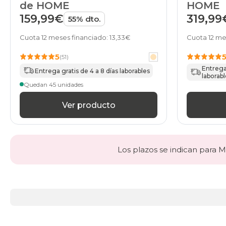
HOME
de HOME
319,99
159,99€
55% dto.
Cuota 12 me
Cuota 12 meses financiado: 13,33€
5
(51)
Entrega 
Entrega gratis de 4 a 8 días laborables
laborabl
Quedan 45 unidades
Ver producto
Los plazos se indican para Ma
Más
información
acerca
de