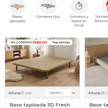
Bases
Somieres fijos
Somieres y
Somier
tapizadas
bases en
Reacond
Stock
-5% | CÓDIGO:
REBAJAS
Top ventas
Altura:
26 
Altura:
31 cm
Base ta
Base tapizada 3D Fresh