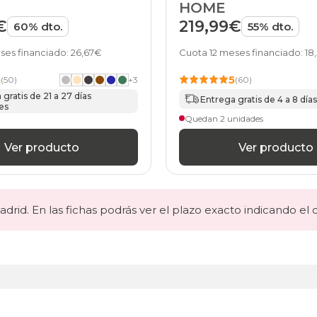
HOME
€
219,99€
60% dto.
55% dto.
ses financiado: 26,67€
Cuota 12 meses financiado: 18
5
5
(50)
+
3
(60)
gratis de 21 a 27 días
Entrega gratis de 4 a 8 días
es
Quedan 2 unidades
Ver producto
Ver producto
drid. En las fichas podrás ver el plazo exacto indicando el 