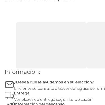
de
láminas
ofrecen
mayor
transpirabilidad
,
ideal
para
colchones
que
requieren
ventilación,
como
los
de
espuma
o
Información:
látex.
Las
bases
¿Desea que le ayudemos en su elección?
tapizadas,
Envíenos su consulta a través del siguiente
form
en
Entrega
cambio,
proporcionan
Ver
plazos de entrega
según tu ubicación
una
Información del descanso