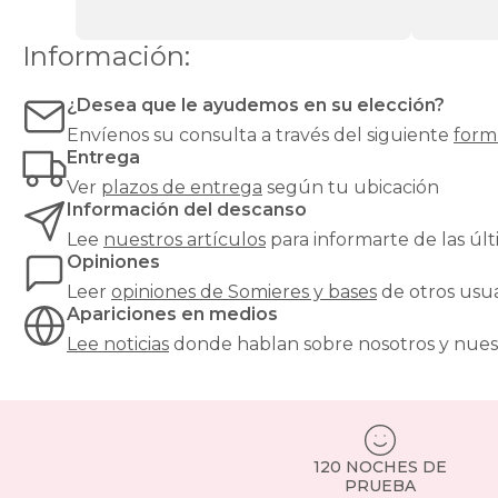
espuma
o
Información:
látex.
Las
bases
¿Desea que le ayudemos en su elección?
tapizadas,
Envíenos su consulta a través del siguiente
form
en
Entrega
cambio,
proporcionan
Ver
plazos de entrega
según tu ubicación
una
Información del descanso
mayor
Lee
nuestros artículos
para informarte de las ú
firmeza
Opiniones
y
estabilidad
Leer
opiniones de
Somieres y bases
de otros usu
al
Apariciones en medios
colchón,
Lee noticias
donde hablan sobre nosotros y nues
y
son
especialmente
recomendables
para
modelos
120 NOCHES DE
de
PRUEBA
muelles