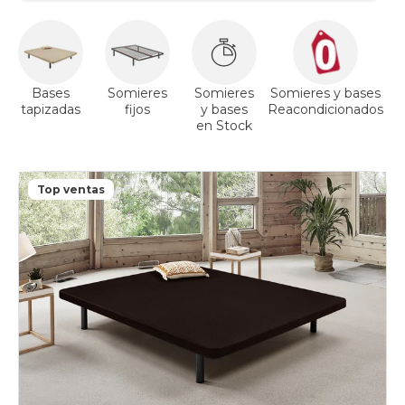
Bases
Somieres
Somieres
Somieres y bases
tapizadas
fijos
y bases
Reacondicionados
a
en Stock
Top ventas