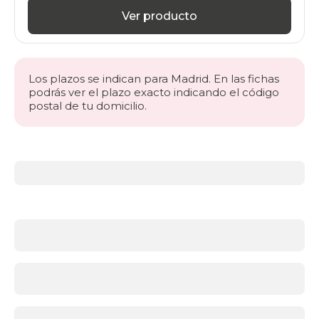
Ver producto
Los plazos se indican para Madrid. En las fichas
podrás ver el plazo exacto indicando el código
postal de tu domicilio.
Más
información
acerca
de
Somieres
y
bases
¿Qué
soporte
es
mejor:
somier