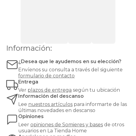
que
requieren
ventilación,
como
los
de
espuma
o
Información:
látex.
Las
bases
¿Desea que le ayudemos en su elección?
tapizadas,
Envíenos su consulta a través del siguiente
en
formulario de contacto
cambio,
Entrega
proporcionan
una
Ver
plazos de entrega
según tu ubicación
mayor
Información del descanso
firmeza
Lee
nuestros artículos
para informarte de las
y
últimas novedades en descanso
estabilidad
Opiniones
al
colchón,
Leer
opiniones de
Somieres y bases
de otros
y
usuarios en La Tienda Home
son