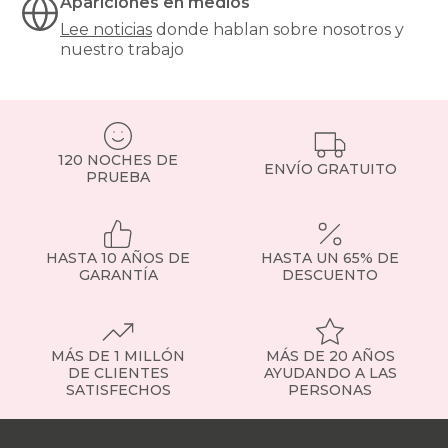
Apariciones en medios
especialmente
Lee noticias
donde hablan sobre nosotros y
recomendables
nuestro trabajo
para
modelos
de
muelles
ensacados.
Si
120 NOCHES DE
tienes
ENVÍO GRATUITO
PRUEBA
dudas,
consulta
con
nuestro
HASTA 10 AÑOS DE
HASTA UN 65% DE
equipo
GARANTÍA
DESCUENTO
o
visita
la
sección
de
MÁS DE 1 MILLÓN
MÁS DE 20 AÑOS
somier
DE CLIENTES
AYUDANDO A LAS
SATISFECHOS
PERSONAS
fijo
para
Nuestras
ver
tiendas
Sobre