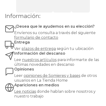
de
espuma
o
Información:
látex.
Las
bases
¿Desea que le ayudemos en su elección?
tapizadas,
Envíenos su consulta a través del siguiente
en
formulario de contacto
cambio,
Entrega
proporcionan
una
Ver
plazos de entrega
según tu ubicación
mayor
Información del descanso
firmeza
Lee
nuestros artículos
para informarte de las
y
últimas novedades en descanso
estabilidad
Opiniones
al
colchón,
Leer
opiniones de
Somieres y bases
de otros
y
usuarios en La Tienda Home
son
Apariciones en medios
especialmente
Lee noticias
donde hablan sobre nosotros y
recomendables
nuestro trabajo
para
modelos
de