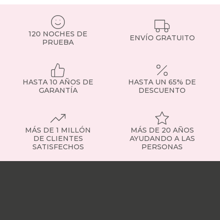
muelles
ensacados.
Si
120 NOCHES DE
tienes
ENVÍO GRATUITO
PRUEBA
dudas,
consulta
con
nuestro
HASTA 10 AÑOS DE
HASTA UN 65% DE
equipo
GARANTÍA
DESCUENTO
o
visita
la
sección
de
MÁS DE 1 MILLÓN
MÁS DE 20 AÑOS
somier
DE CLIENTES
AYUDANDO A LAS
SATISFECHOS
PERSONAS
fijo
para
Nuestras
ver
tiendas
Sobre
ejemplos
nosotros
Trabaja
concretos.
con
Tipos
nosotros
Responsabilidad
de
social
Nuestros
somieres