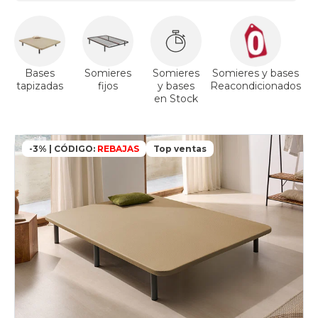
Bases
Somieres
Somieres
Somieres y bases
tapizadas
fijos
y bases
Reacondicionados
a
en Stock
-3% | CÓDIGO:
REBAJAS
Top ventas