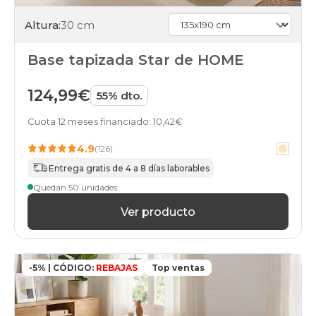
Altura:
30 cm
Base tapizada Star de HOME
124,99€
55% dto.
Cuota 12 meses financiado: 10,42€
4.9
(126)
Entrega gratis de 4 a 8 días laborables
Quedan 50 unidades
Ver producto
-5% | CÓDIGO:
REBAJAS
Top ventas