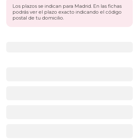
Los plazos se indican para Madrid. En las fichas
podrás ver el plazo exacto indicando el código
postal de tu domicilio.
Más
información
acerca
de
Somieres
y
bases
¿Qué
soporte
es
mejor:
somier
o
base
tapizada?
Ambas