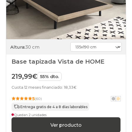
Altura:
30 cm
Base tapizada Vista de HOME
219,99€
55% dto.
Cuota 12 meses financiado: 18,33€
5
(60)
Entrega gratis de 4 a 8 días laborables
Quedan 2 unidades
Ver producto