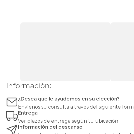
ofrecen
mayor
transpirabilidad
,
ideal
para
colchones
que
requieren
ventilación,
como
los
de
espuma
o
Información:
látex.
Las
bases
¿Desea que le ayudemos en su elección?
tapizadas,
Envíenos su consulta a través del siguiente
form
en
Entrega
cambio,
proporcionan
Ver
plazos de entrega
según tu ubicación
una
Información del descanso
mayor