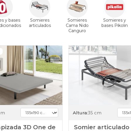
es y bases
Somieres
Somieres
Somieres y
icionados
articulados
Cama Nido
bases Pikolin
Canguro
cm
Altura:
35 cm
apizada 3D One de
Somier articulado