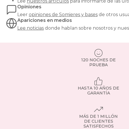
Lee
nuestros artículos
para informarte de las ú
firmeza
Opiniones
y
estabilidad
Leer
opiniones de
Somieres y bases
de otros usu
al
Apariciones en medios
colchón,
Lee noticias
donde hablan sobre nosotros y nues
y
son
especialmente
recomendables
para
modelos
120 NOCHES DE
de
PRUEBA
muelles
ensacados.
Si
tienes
HASTA 10 AÑOS DE
dudas,
GARANTÍA
consulta
con
nuestro
equipo
MÁS DE 1 MILLÓN
o
DE CLIENTES
visita
SATISFECHOS
la