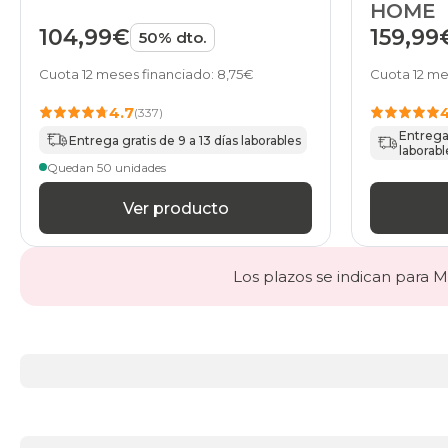
HOME
104,99€
159,99
50% dto.
Cuota 12 meses financiado: 8,75€
Cuota 12 me
4.7
(337)
Entrega 
Entrega gratis de 9 a 13 días laborables
laborabl
Quedan 50 unidades
Ver producto
Los plazos se indican para Ma
Más
información
acerca
de
Somieres