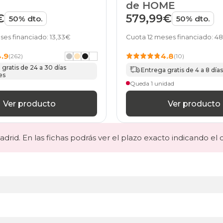
de HOME
€
579,99€
50% dto.
50% dto.
ses financiado: 13,33€
Cuota 12 meses financiado: 4
4.9
4.8
(262)
(10)
gratis de 24 a 30 días
Entrega gratis de 4 a 8 días
es
Queda 1 unidad
Ver producto
Ver producto
drid. En las fichas podrás ver el plazo exacto indicando el 