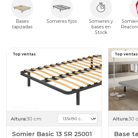
Bases
Somieres fijos
Somieres y
Somier
tapizadas
bases en
Reacond
Stock
Top ventas
Top ventas
Altura:
30 cm
Altura:
30 
Somier Basic 13 SR 25001
Base t