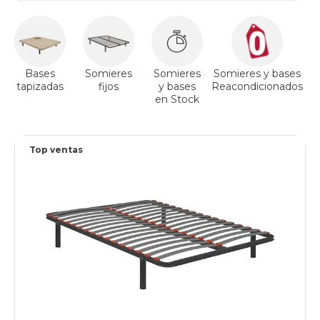
Bases
Somieres
Somieres
Somieres y bases
tapizadas
fijos
y bases
Reacondicionados
a
en Stock
Top ventas