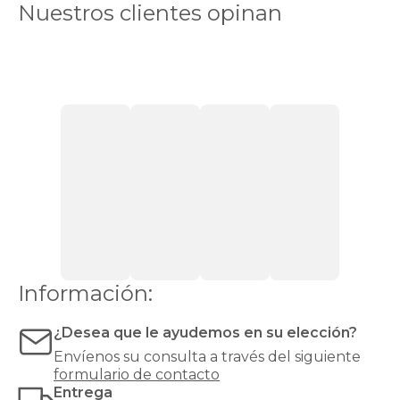
somieres
Nuestros clientes opinan
de
láminas
ofrecen
mayor
transpirabilidad
,
ideal
para
colchones
que
requieren
ventilación,
como
los
de
espuma
o
Información:
látex.
Las
bases
¿Desea que le ayudemos en su elección?
tapizadas,
Envíenos su consulta a través del siguiente
en
formulario de contacto
cambio,
Entrega
proporcionan