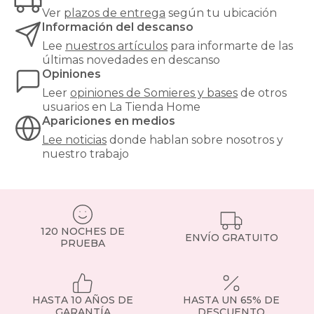
una
Ver
plazos de entrega
según tu ubicación
mayor
Información del descanso
firmeza
Lee
nuestros artículos
para informarte de las
y
últimas novedades en descanso
estabilidad
Opiniones
al
colchón,
Leer
opiniones de
Somieres y bases
de otros
y
usuarios en La Tienda Home
son
Apariciones en medios
especialmente
Lee noticias
donde hablan sobre nosotros y
recomendables
nuestro trabajo
para
modelos
de
muelles
ensacados.
Si
120 NOCHES DE
tienes
ENVÍO GRATUITO
PRUEBA
dudas,
consulta
con
nuestro
HASTA 10 AÑOS DE
HASTA UN 65% DE
equipo
GARANTÍA
DESCUENTO