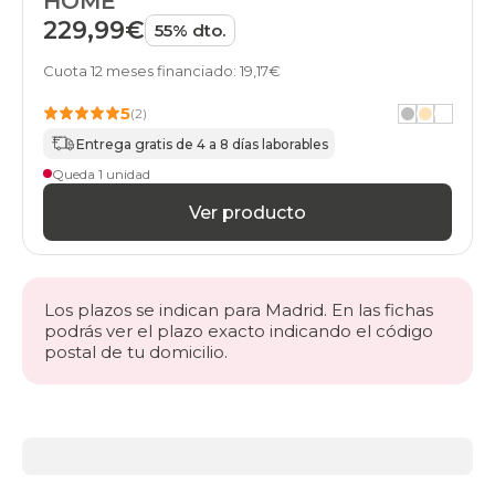
HOME
229,99€
55% dto.
Cuota 12 meses financiado: 19,17€
5
(2)
Entrega gratis de 4 a 8 días laborables
Queda 1 unidad
Ver producto
Los plazos se indican para Madrid. En las fichas
podrás ver el plazo exacto indicando el código
postal de tu domicilio.
Más
información
acerca