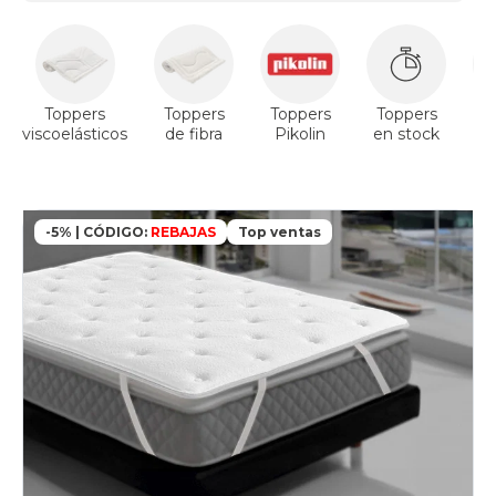
Toppers
Toppers
Toppers
Toppers
T
viscoelásticos
de fibra
Pikolin
en stock
V
-5% | CÓDIGO:
REBAJAS
Top ventas