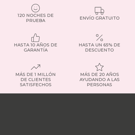
tipos
de
topper
120 NOCHES DE
ENVÍO GRATUITO
PRUEBA
existen?
Topper
viscoelástico
:
se
adapta
HASTA 10 AÑOS DE
HASTA UN 65% DE
al
GARANTÍA
DESCUENTO
cuerpo
y
alivia
puntos
MÁS DE 1 MILLÓN
MÁS DE 20 AÑOS
de
DE CLIENTES
AYUDANDO A LAS
presión.
SATISFECHOS
PERSONAS
Recomendado
si
Nuestras
necesitas
tiendas
Sobre
más
nosotros
Trabaja
adaptabilidad.
con
Topper
nosotros
Responsabilidad
de
social
Nuestros
fibra
:
influencers
Vídeo