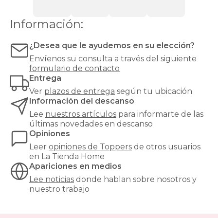
colchón
demasiado
duro,
Información:
demasiado
blando
¿Desea que le ayudemos en su elección?
o
simplemente
Envíenos su consulta a través del siguiente
algo
formulario de contacto
desgastado.
Entrega
Además,
Ver
plazos de entrega
según tu ubicación
actúa
Información del descanso
como
barrera
Lee
nuestros artículos
para informarte de las
higiénica
,
últimas novedades en descanso
protegiendo
Opiniones
el
Leer
opiniones de
Toppers
de otros usuarios
colchón
en La Tienda Home
de
Apariciones en medios
la
humedad
Lee noticias
donde hablan sobre nosotros y
y
nuestro trabajo
la
suciedad.
¿Qué