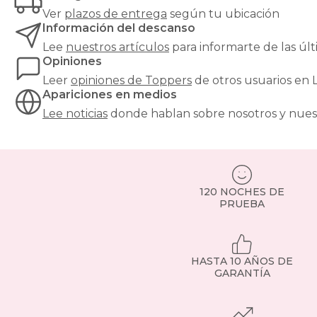
desgastado.
Ver
plazos de entrega
según tu ubicación
Además,
Información del descanso
actúa
como
Lee
nuestros artículos
para informarte de las ú
barrera
Opiniones
higiénica
,
Leer
opiniones de
Toppers
de otros usuarios en
protegiendo
Apariciones en medios
el
Lee noticias
donde hablan sobre nosotros y nues
colchón
de
la
humedad
y
la
120 NOCHES DE
suciedad.
PRUEBA
¿Qué
tipos
de
topper
HASTA 10 AÑOS DE
existen?
GARANTÍA
Topper
viscoelástico
:
se
adapta