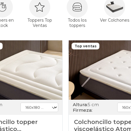
pers en
Toppers Top
Todos los
Ver Colchones
tock
Ventas
toppers
Top ventas
m
Altura:
5 cm
Firmeza:
cillo topper
Colchoncillo topp
ástico
viscoelástico Ato