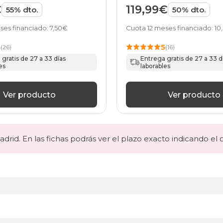
nsitive Top de
de HOME
€
119,99€
55% dto.
50% dto.
ses financiado: 7,50€
Cuota 12 meses financiado: 1
5
5
(26)
(16)
gratis de 27 a 33 días
Entrega gratis de 27 a 33 d
es
laborables
Ver producto
Ver producto
drid. En las fichas podrás ver el plazo exacto indicando el 