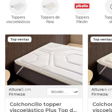
Toppers
Toppers de
Toppers
Top
viscoelásticos
fibra
Pikolin
s
Top ventas
Top ventas
Altura:
5 cm
Altura:
4 c
Firmeza:
Firmeza:
Colchoncillo topper
Colchon
viscoelástico Plus Top de
viscoel