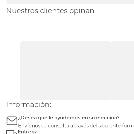
modificar
su
Nuestros clientes opinan
firmeza,
mejorar
el
confort
o
alargar
su
vida
útil.
Es
ideal
si
notas
el
colchón
demasiado
duro,
Información:
demasiado
blando
¿Desea que le ayudemos en su elección?
o
simplemente
Envíenos su consulta a través del siguiente
form
algo
Entrega