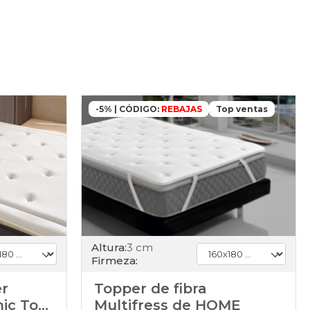
-5% | CÓDIGO:
REBAJAS
Top ventas
Altura:
3 cm
Firmeza:
er
Topper de fibra
mic Top
Multifress de HOME