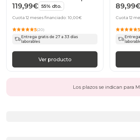
HOME
Viscose
119,99€
89,99
55% dto.
HOME
Cuota 12 meses financiado: 10,00€
Cuota 12 me
5
(20)
Entrega gratis de 27 a 33 días
Entrega 
laborables
laborabl
Ver producto
Los plazos se indican para Ma
Más
información
acerca
de
Toppers