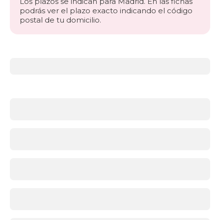
Los plazos se indican para Madrid. En las fichas
podrás ver el plazo exacto indicando el código
postal de tu domicilio.
Más
información
acerca
de
Toppers
¿Qué
es
un
topper
y
para
qué
sirve?
Un
topper
o
sobrecolchón