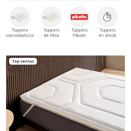
Toppers
Toppers
Toppers
Toppers
T
viscoelásticos
de fibra
Pikolin
en stock
V
Top ventas