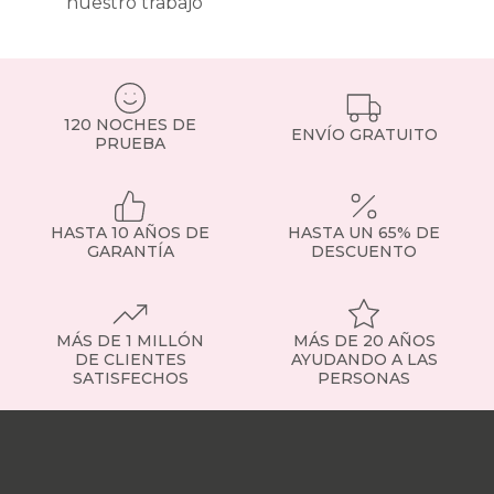
nuestro trabajo
la
suciedad.
¿Qué
tipos
de
topper
120 NOCHES DE
ENVÍO GRATUITO
PRUEBA
existen?
Topper
viscoelástico
:
se
adapta
HASTA 10 AÑOS DE
HASTA UN 65% DE
al
GARANTÍA
DESCUENTO
cuerpo
y
alivia
puntos
MÁS DE 1 MILLÓN
MÁS DE 20 AÑOS
de
DE CLIENTES
AYUDANDO A LAS
presión.
SATISFECHOS
PERSONAS
Recomendado
si
Nuestras
necesitas
tiendas
Sobre
más
nosotros
Trabaja
adaptabilidad.
con