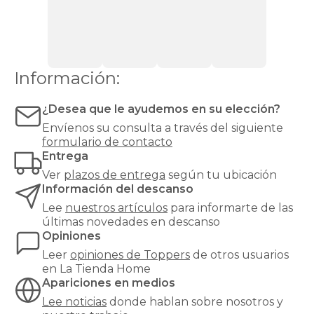
si
notas
el
colchón
demasiado
duro,
Información:
demasiado
blando
¿Desea que le ayudemos en su elección?
o
simplemente
Envíenos su consulta a través del siguiente
algo
formulario de contacto
desgastado.
Entrega
Además,
Ver
plazos de entrega
según tu ubicación
actúa
Información del descanso
como
barrera
Lee
nuestros artículos
para informarte de las
higiénica
,
últimas novedades en descanso
protegiendo
Opiniones
el
Leer
opiniones de
Toppers
de otros usuarios
colchón
en La Tienda Home
de
Apariciones en medios
la
humedad
Lee noticias
donde hablan sobre nosotros y
y