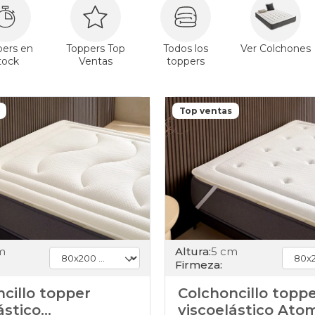
pers en
Toppers Top
Todos los
Ver Colchones
tock
Ventas
toppers
Top ventas
m
Altura:
5 cm
Firmeza:
cillo topper
Colchoncillo topp
ástico
viscoelástico Ato