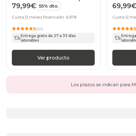
HOME
Viscose
79,99€
69,99
55% dto.
HOME
Cuota 12 meses financiado: 6,67€
Cuota 12 me
5
(20)
Entrega gratis de 27 a 33 días
Entrega 
laborables
laborabl
Ver producto
Los plazos se indican para Ma
Más
información
acerca
de
Toppers