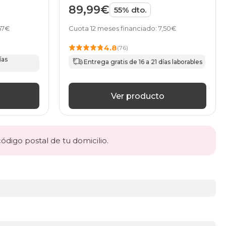
89,99€
55% dto.
67€
Cuota 12 meses financiado: 7,50€
4.8
(76)
ías
Entrega gratis de 16 a 21 días laborables
Ver producto
código postal de tu domicilio.