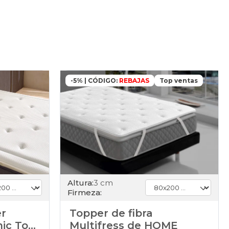
-5% | CÓDIGO:
REBAJAS
Top ventas
Altura:
3 cm
Firmeza:
er
Topper de fibra
mic Top
Multifress de HOME