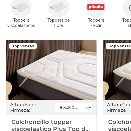
Toppers
Toppers de
Toppers
Top
viscoelásticos
fibra
Pikolin
s
Top ventas
Top ventas
Altura:
5 cm
Altura:
4 c
Firmeza:
Firmeza:
Colchoncillo topper
Colchon
viscoelástico Plus Top de
viscoel