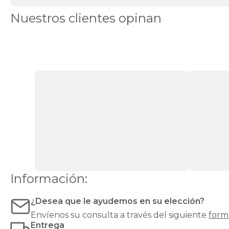
modificar
su
Nuestros clientes opinan
firmeza,
mejorar
el
confort
o
alargar
su
vida
útil.
Es
ideal
si
notas
el
colchón
demasiado
duro,
Información:
demasiado
blando
¿Desea que le ayudemos en su elección?
o
simplemente
Envíenos su consulta a través del siguiente
form
algo
Entrega