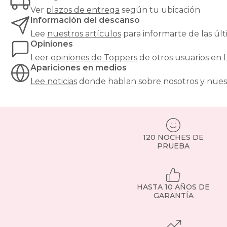
desgastado.
Ver
plazos de entrega
según tu ubicación
Además,
Información del descanso
actúa
como
Lee
nuestros artículos
para informarte de las ú
barrera
Opiniones
higiénica
,
Leer
opiniones de
Toppers
de otros usuarios en
protegiendo
Apariciones en medios
el
Lee noticias
donde hablan sobre nosotros y nues
colchón
de
la
humedad
y
la
120 NOCHES DE
suciedad.
PRUEBA
¿Qué
tipos
de
topper
HASTA 10 AÑOS DE
existen?
GARANTÍA
Topper
viscoelástico
:
se
adapta