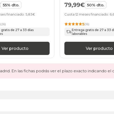
nsitive Top de
de HOME
€
79,99€
55% dto.
50% dto.
ses financiado: 5,83€
Cuota 12 meses financiado: 6,
5
5
(26)
(16)
gratis de 27 a 33 días
Entrega gratis de 27 a 33 d
es
laborables
Ver producto
Ver producto
drid. En las fichas podrás ver el plazo exacto indicando el 