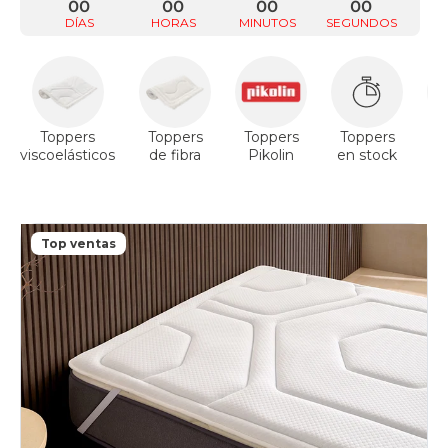
00
00
00
00
DÍAS
HORAS
MINUTOS
SEGUNDOS
Toppers
Toppers
Toppers
Toppers
T
viscoelásticos
de fibra
Pikolin
en stock
V
Top ventas