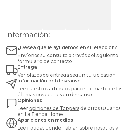
si
notas
el
colchón
demasiado
duro,
Información:
demasiado
blando
¿Desea que le ayudemos en su elección?
o
simplemente
Envíenos su consulta a través del siguiente
algo
formulario de contacto
desgastado.
Entrega
Además,
Ver
plazos de entrega
según tu ubicación
actúa
Información del descanso
como
barrera
Lee
nuestros artículos
para informarte de las
higiénica
,
últimas novedades en descanso
protegiendo
Opiniones
el
Leer
opiniones de
Toppers
de otros usuarios
colchón
en La Tienda Home
de
Apariciones en medios
la
humedad
Lee noticias
donde hablan sobre nosotros y