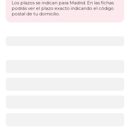
Los plazos se indican para Madrid. En las fichas
podrás ver el plazo exacto indicando el código
postal de tu domicilio.
Más
información
acerca
de
Toppers
¿Qué
es
un
topper
y
para
qué
sirve?
Un
topper
o
sobrecolchón