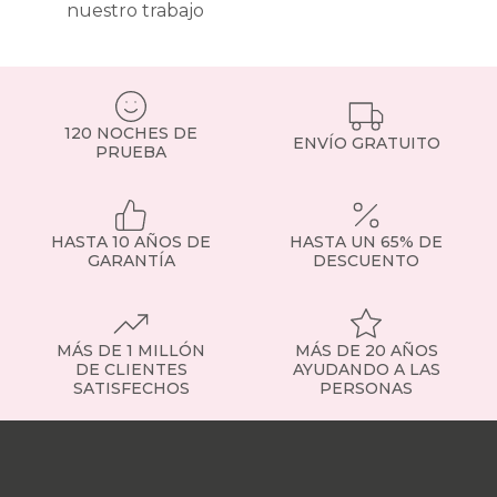
y
nuestro trabajo
la
suciedad.
¿Qué
tipos
de
topper
120 NOCHES DE
ENVÍO GRATUITO
PRUEBA
existen?
Topper
viscoelástico
:
se
adapta
HASTA 10 AÑOS DE
HASTA UN 65% DE
al
GARANTÍA
DESCUENTO
cuerpo
y
alivia
puntos
MÁS DE 1 MILLÓN
MÁS DE 20 AÑOS
de
DE CLIENTES
AYUDANDO A LAS
presión.
SATISFECHOS
PERSONAS
Recomendado
si
Nuestras
necesitas
tiendas
Sobre
más
nosotros
Trabaja
adaptabilidad.
con