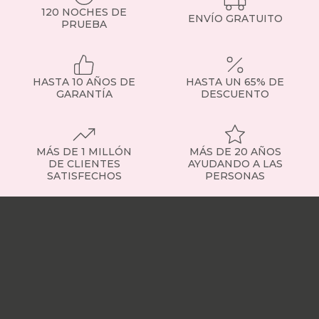
topper
120 NOCHES DE
ENVÍO GRATUITO
PRUEBA
existen?
Topper
viscoelástico
:
se
adapta
HASTA 10 AÑOS DE
HASTA UN 65% DE
al
GARANTÍA
DESCUENTO
cuerpo
y
alivia
puntos
MÁS DE 1 MILLÓN
MÁS DE 20 AÑOS
de
DE CLIENTES
AYUDANDO A LAS
presión.
SATISFECHOS
PERSONAS
Recomendado
si
Nuestras
necesitas
tiendas
Sobre
más
nosotros
Trabaja
adaptabilidad.
con
Topper
nosotros
Responsabilidad
de
social
Nuestros
fibra
:
influencers
Vídeo
más
opiniones
Apariciones
transpirable,
en