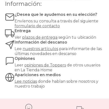
duro,
Información:
demasiado
blando
¿Desea que le ayudemos en su elección?
o
simplemente
Envíenos su consulta a través del siguiente
algo
formulario de contacto
desgastado.
Entrega
Además,
Ver
plazos de entrega
según tu ubicación
actúa
Información del descanso
como
barrera
Lee
nuestros artículos
para informarte de las
higiénica
,
últimas novedades en descanso
protegiendo
Opiniones
el
Leer
opiniones de
Toppers
de otros usuarios
colchón
en La Tienda Home
de
Apariciones en medios
la
humedad
Lee noticias
donde hablan sobre nosotros y
y
nuestro trabajo
la
suciedad.
¿Qué
tipos
de