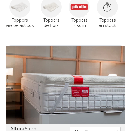
Toppers
Toppers
Toppers
Toppers
T
viscoelásticos
de fibra
Pikolin
en stock
V
Altura:
5 cm