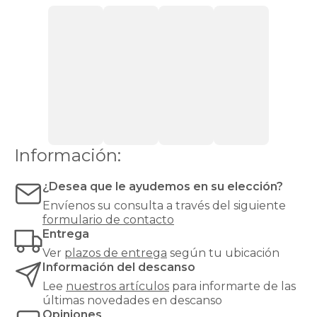
alargar
su
vida
útil.
Es
ideal
si
notas
el
colchón
demasiado
duro,
Información:
demasiado
blando
¿Desea que le ayudemos en su elección?
o
simplemente
Envíenos su consulta a través del siguiente
algo
formulario de contacto
desgastado.
Entrega
Además,
Ver
plazos de entrega
según tu ubicación
actúa
Información del descanso
como
barrera
Lee
nuestros artículos
para informarte de las
higiénica
,
últimas novedades en descanso
protegiendo
Opiniones