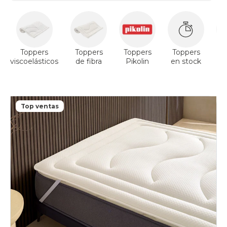
Toppers
Toppers
Toppers
Toppers
T
viscoelásticos
de fibra
Pikolin
en stock
V
Top ventas