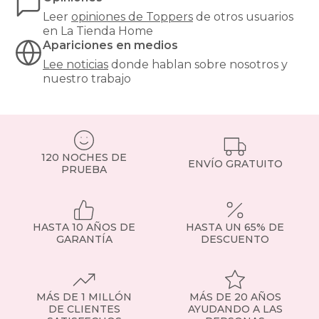
el
Leer
opiniones de
Toppers
de otros usuarios
colchón
en La Tienda Home
de
Apariciones en medios
la
humedad
Lee noticias
donde hablan sobre nosotros y
y
nuestro trabajo
la
suciedad.
¿Qué
tipos
de
topper
120 NOCHES DE
ENVÍO GRATUITO
PRUEBA
existen?
Topper
viscoelástico
:
se
adapta
HASTA 10 AÑOS DE
HASTA UN 65% DE
al
GARANTÍA
DESCUENTO
cuerpo
y
alivia
puntos
MÁS DE 1 MILLÓN
MÁS DE 20 AÑOS
de
DE CLIENTES
AYUDANDO A LAS