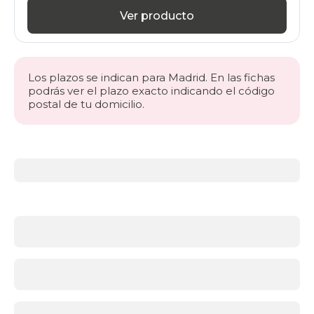
Ver producto
Los plazos se indican para Madrid. En las fichas
podrás ver el plazo exacto indicando el código
postal de tu domicilio.
Más
información
acerca
de
Toppers
¿Qué
es
un
topper
y
para
qué