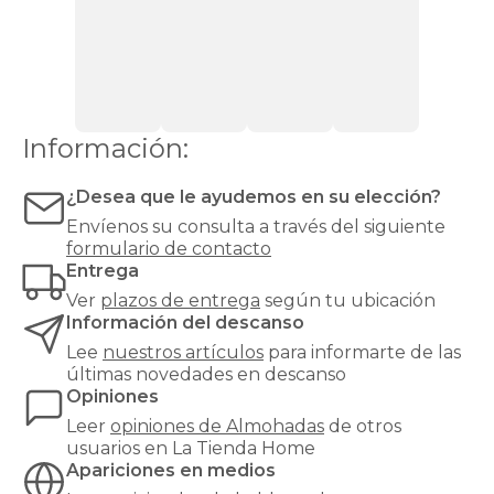
viscoelásticas
para
un
soporte
cervical
firme,
de
Información:
fibra
mullidas
y
¿Desea que le ayudemos en su elección?
lavables,
Envíenos su consulta a través del siguiente
de
formulario de contacto
látex
Entrega
con
soporte
Ver
plazos de entrega
según tu ubicación
elástico,
Información del descanso
y
Lee
nuestros artículos
para informarte de las
modelos
últimas novedades en descanso
de
Opiniones
marcas
como
Leer
opiniones de
Almohadas
de otros
Pikolin
.
usuarios en La Tienda Home
Comprar
Apariciones en medios
tu