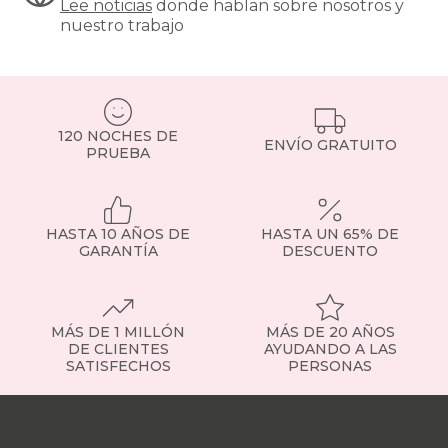
Lee noticias
donde hablan sobre nosotros y
almohada
nuestro trabajo
online
es
fácil,
con
envío
a
120 NOCHES DE
ENVÍO GRATUITO
toda
PRUEBA
España,
financiación
y
modelos
HASTA 10 AÑOS DE
HASTA UN 65% DE
en
GARANTÍA
DESCUENTO
stock
con
entrega
rápida.
MÁS DE 1 MILLÓN
MÁS DE 20 AÑOS
Cómo
DE CLIENTES
AYUDANDO A LAS
elegir
SATISFECHOS
PERSONAS
tu
almohada
Nuestras
ideal
tiendas
Sobre
según
nosotros
Trabaja