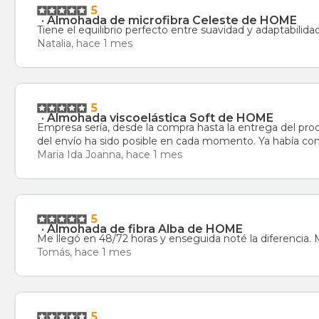
5
·
Almohada de microfibra Celeste de HOME
Tiene el equilibrio perfecto entre suavidad y adaptabilida
Natalia, hace 1 mes
5
·
Almohada viscoelástica Soft de HOME
Empresa sería, desde la compra hasta la entrega del producto todas las gestiones han sido fluidas. Producto de buen
del envío ha sido posible en cada momento. Ya había co
Maria Ida Joanna, hace 1 mes
5
·
Almohada de fibra Alba de HOME
Me llegó en 48/72 horas y enseguida noté la diferencia
Tomás, hace 1 mes
5