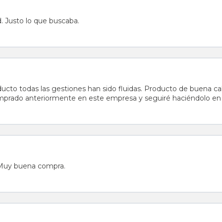
d. Justo lo que buscaba.
a calidad, tal como se dice en la descripción. El seguimiento
mprado anteriormente en este empresa y seguiré haciéndolo en 
. Muy buena compra.