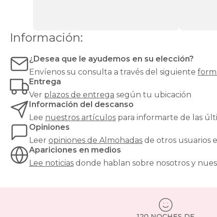
soporte
cervical
firme,
de
Información:
fibra
mullidas
y
¿Desea que le ayudemos en su elección?
lavables,
Envíenos su consulta a través del siguiente
form
de
Entrega
látex
Ver
plazos de entrega
según tu ubicación
con
soporte
Información del descanso
elástico,
Lee
nuestros artículos
para informarte de las ú
y
Opiniones
modelos
Leer
opiniones de
Almohadas
de otros usuarios
de
Apariciones en medios
marcas
como
Lee noticias
donde hablan sobre nosotros y nues
Pikolin
.
Comprar
tu
almohada
online
es
120 NOCHES DE