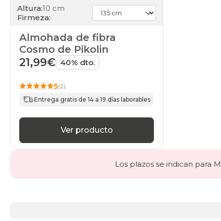
Altura:
10 cm
Firmeza:
Almohada de fibra
Cosmo de Pikolin
21,99€
40% dto.
5
(2)
Entrega gratis de 14 a 19 días laborables
Ver producto
Los plazos se indican para Ma
Más
información