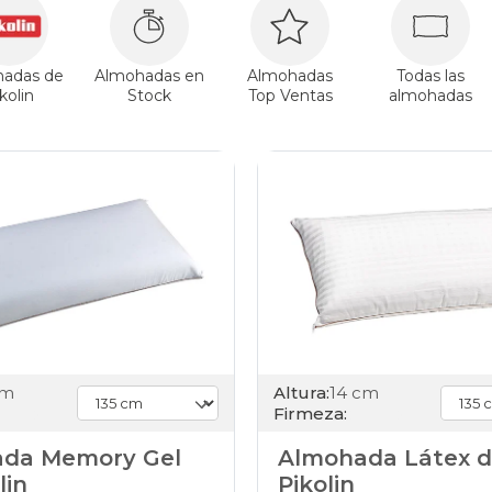
adas de
Almohadas en
Almohadas
Todas las
kolin
Stock
Top Ventas
almohadas
cm
Altura:
14 cm
Firmeza:
da Memory Gel
Almohada Látex 
lin
Pikolin