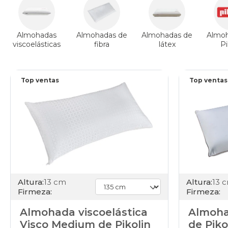
Almohadas
Almohadas de
Almohadas de
Almoh
viscoelásticas
fibra
látex
Pi
Top ventas
Top ventas
Altura:
13 cm
Altura:
13 
Firmeza:
Firmeza:
Almohada viscoelástica
Almoha
Visco Medium de Pikolin
de Piko