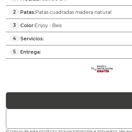
2
Patas:
Patas cuadradas madera natural
3
Color:
Enjoy - Beis
4
Servicios:
5
Entrega:
El precio de este producto incluye transporte e impuestos.
Ver ex