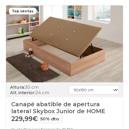
black-
days
canapes-
Top ventas
abatibles
calidad-
precio
black-
days
canapes-
abatibles
en-
oferta
black-
days
canapes-
abatibles
Altura:
30 cm
financiados
Alt. interior:
24 cm
black-
days
Canapé abatible de apertura
canapes-
abatibles
lateral Skybox Junior de HOME
gama-
229,99€
50% dto.
alta
black-