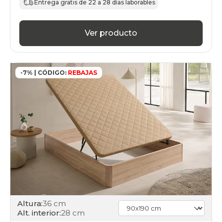
Entrega gratis de 22 a 28 días laborables
days
canapes-
abatibles
Ver producto
26
black-
days
canapes-
-7% | CÓDIGO:
REBAJAS
abatibles
27
black-
days
canapes-
abatibles
28
black-
days
canapes-
abatibles
33
black-
days
Altura:
36 cm
canapes-
Alt. interior:
28 cm
abatibles