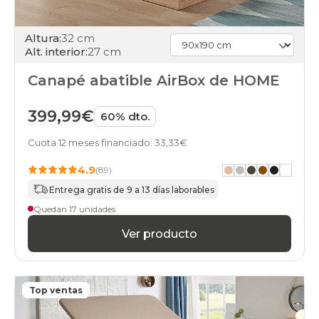
abatibles
75x190-
unfrente
Altura:
32 cm
black-
Alt. interior:
27 cm
days
canapes-
Canapé abatible AirBox de HOME
abatibles
150x190cm
black-
399,99€
60% dto.
days
canapes-
Cuota 12 meses financiado: 33,33€
abatibles
150x200cm-
4.9
(89)
doble
Entrega gratis de 9 a 13 días laborables
black-
days
Quedan 17 unidades
canapes-
Ver producto
abatibles
75x200-
unfrente
black-
days
Top ventas
canapes-
abatibles