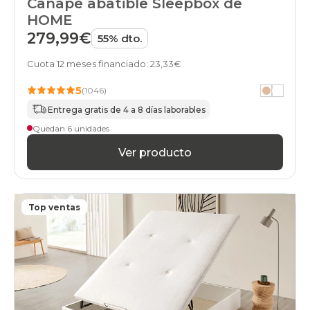
Canapé abatible Sleepbox de
black-
HOME
days
canapes-
279,99€
55% dto.
abatibles
160x200cm
Cuota 12 meses financiado: 23,33€
black-
days
5
(1046)
canapes-
Entrega gratis de 4 a 8 días laborables
abatibles
180x180cm-
Quedan 6 unidades
doble
Ver producto
black-
days
canapes-
abatibles
90x180cm-
Top ventas
unfrente
black-
days
canapes-
abatibles
180x180cm
black-