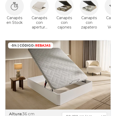
abatibles
80x200cm
black-
days
Canapés
Canapés
Canapés
Canapés
Cana
canapes-
en Stock
con
con
con
To
abatibles
apertura
cajones
zapatero
Vent
90x180cm
lateral
black-
days
canapes-
-5% | CÓDIGO:
REBAJAS
abatibles
90x190cm
black-
days
canapes-
abatibles
90x200cm
black-
days
canapes-
abatibles
100x180cm
black-
Altura:
36 cm
days