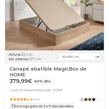
150x200cm
black-
days
canapes-
abatibles
160x180cm-
doble
black-
days
canapes-
abatibles
80x180cm-
Altura:
32 cm
unfrente
Alt. interior:
27 cm
black-
days
Canapé abatible MagicBox de
canapes-
HOME
abatibles
379,99€
60% dto.
160x180cm
black-
Cuota 12 meses financiado: 31,67€
days
canapes-
4.9
(303)
abatibles
160x190cm-
Entrega gratis de 9 a 13 días laborables