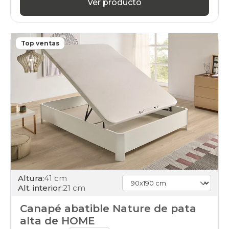
days
Ver producto
canapes-
abatibles
apertura-
lateral
Top ventas
black-
days
canapes-
abatibles
patas-
altas
black-
days
canapes-
abatibles
con-
cajones
black-
days
Altura:
41 cm
canapes-
Alt. interior:
21 cm
abatibles
con-
Canapé abatible Nature de pata
zapatero
alta de HOME
black-