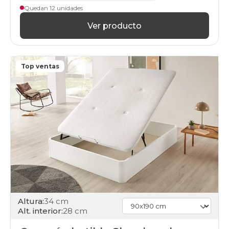
doble
Quedan 12 unidades
black-
days
Ver producto
canapes-
abatibles
80x190cm-
unfrente
Top ventas
black-
days
canapes-
abatibles
160x190cm
black-
days
canapes-
abatibles
160x200cm-
doble
black-
days
canapes-
Altura:
34 cm
abatibles
Alt. interior:
28 cm
80x200cm-
unfrente