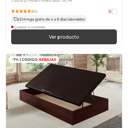
Cuota 12 meses financiado: 19,17€
days
canapes-
5
(8)
abatibles
online
Entrega gratis de 4 a 8 días laborables
Quedan 4 unidades
Ver producto
-7% | CÓDIGO:
REBAJAS