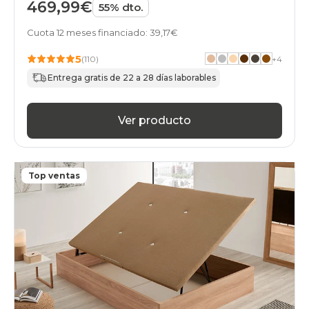
469,99€
55% dto.
days
canapes-
Cuota 12 meses financiado: 39,17€
abatibles
juvenil
5
black-
(110)
+
4
days
Entrega gratis de 22 a 28 días laborables
canapes-
abatibles
cambria
Ver producto
black-
days
canapes-
abatibles
Top ventas
gris-
claro
black-
days
canapes-
abatibles
haya
black-
days
canapes-
abatibles