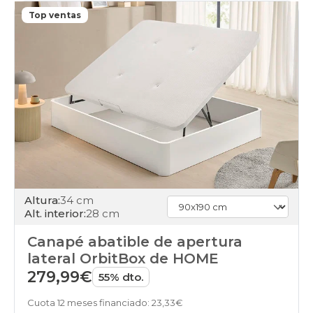
canapes-
Top ventas
abatibles
90x200cm-
unfrente
black-
days
canapes-
abatibles
180x200cm
black-
days
canapes-
abatibles
100x180cm-
gemelo
Altura:
34 cm
black-
Alt. interior:
28 cm
days
canapes-
Canapé abatible de apertura
abatibles
lateral OrbitBox de HOME
100x180cm-
unfrente
279,99€
55% dto.
black-
days
Cuota 12 meses financiado: 23,33€
canapes-