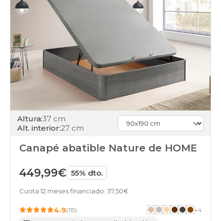
canapes-
abatibles
rosa
black-
days
canapes-
abatibles
blanco
black-
days
canapes-
abatibles
21
Altura:
37 cm
black-
Alt. interior:
27 cm
days
canapes-
Canapé abatible Nature de HOME
abatibles
23
449,99€
black-
55% dto.
days
canapes-
Cuota 12 meses financiado: 37,50€
abatibles
4.9
24
(115)
+
4
black-