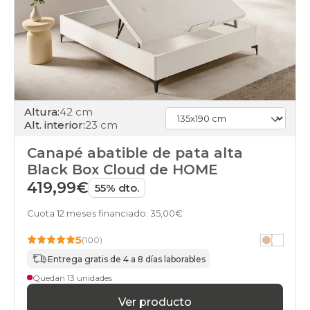
black-
days
canapes-
abatibles
120x180cm
black-
days
canapes-
abatibles
Altura:
42 cm
120x190cm
Alt. interior:
23 cm
black-
days
Canapé abatible de pata alta
canapes-
Black Box Cloud de HOME
abatibles
120x200cm
419,99€
55% dto.
black-
days
Cuota 12 meses financiado: 35,00€
canapes-
abatibles
5
(100)
135x180cm
Entrega gratis de 4 a 8 días laborables
black-
days
Quedan 13 unidades
canapes-
Ver producto
abatibles