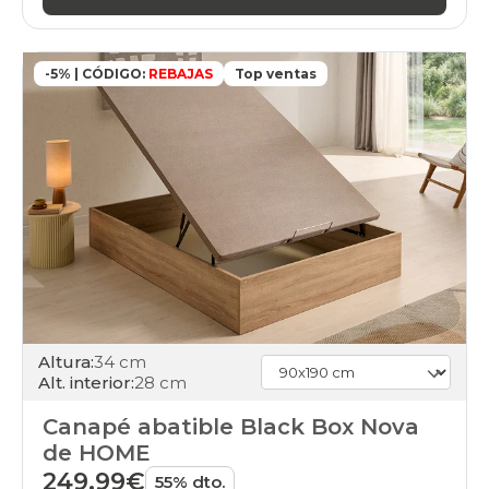
135x190cm
black-
days
canapes-
-5% | CÓDIGO:
REBAJAS
Top ventas
abatibles
135x200cm
black-
days
canapes-
abatibles
140x180cmespecial
black-
days
canapes-
abatibles
140x190cmespecial
black-
Altura:
34 cm
days
Alt. interior:
28 cm
canapes-
abatibles
Canapé abatible Black Box Nova
140x200cmespecial
black-
de HOME
days
249,99€
55% dto.
canapes-