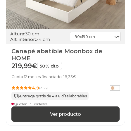
days
canapes-
abatibles
180x190cm-
doble
black-
days
Altura:
30 cm
canapes-
Alt. interior:
24 cm
abatibles
90x190cm-
Canapé abatible Moonbox de
unfrente
HOME
black-
219,99€
50% dto.
days
canapes-
Cuota 12 meses financiado: 18,33€
abatibles
180x190cm
4.9
(366)
black-
days
Entrega gratis de 4 a 8 días laborables
canapes-
Quedan 13 unidades
abatibles
180x200cm-
Ver producto
doble
black-
days