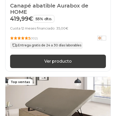
stock
Canapé abatible Aurabox de
black-
days
HOME
canapes-
419,99€
55% dto.
abatibles
top-
Cuota 12 meses financiado: 35,00€
ventas
black-
5
(102)
days
canapes-
Entrega gratis de 24 a 30 días laborables
abatibles
home
black-
Ver producto
days
canapes-
abatibles
gama-
Top ventas
basic-
plus
black-
days
canapes-
abatibles
gama-