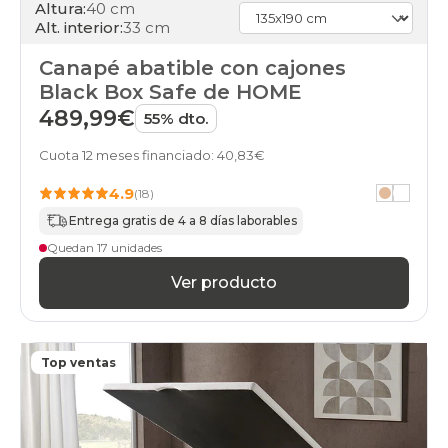
canapes-
Altura:
40 cm
abatibles
Alt. interior:
33 cm
100x200cm-
gemelo
Canapé abatible con cajones
black-
Black Box Safe de HOME
days
489,99€
55% dto.
canapes-
abatibles
Cuota 12 meses financiado: 40,83€
100x200cm-
unfrente
4.9
(18)
black-
days
Entrega gratis de 4 a 8 días laborables
canapes-
Quedan 17 unidades
abatibles
200x200cm-
Ver producto
especial
black-
days
canapes-
Top ventas
abatibles
210x180cm-
2-
canapes-
105x180