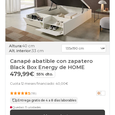
black-
days
canapes-
abatibles
210x190cm-
2-
canapes-
105x190
black-
Altura:
40 cm
days
Alt. interior:
33 cm
canapes-
abatibles
Canapé abatible con zapatero
210x200cm-
Black Box Energy de HOME
2-
canapes-
479,99€
55% dto.
105x200
black-
Cuota 12 meses financiado: 40,00€
days
canapes-
5
(118)
abatibles
Entrega gratis de 4 a 8 días laborables
apertura-
frontal
Quedan 11 unidades
black-