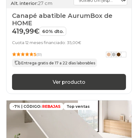
Alt. interior:
27 cm
canapes-
abatibles
Canapé abatible AurumBox de
100x190cm
black-
HOME
days
419,99€
60% dto.
canapes-
abatibles
Cuota 12 meses financiado: 35,00€
100x200cm
black-
5
(51)
days
canapes-
Entrega gratis de 17 a 22 días laborables
abatibles
105x180cm
black-
Ver producto
days
canapes-
abatibles
105x190cm
-7% | CÓDIGO:
REBAJAS
Top ventas
black-
days
canapes-
abatibles
105x200cm