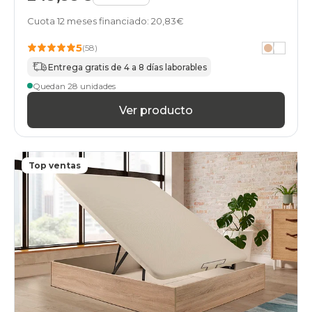
abatibles
Cuota 12 meses financiado: 20,83€
150x180cm-
doble
5
(58)
black-
days
Entrega gratis de 4 a 8 días laborables
canapes-
Quedan 28 unidades
abatibles
75x180-
Ver producto
unfrente
black-
days
canapes-
Top ventas
abatibles
150x180cm
black-
days
canapes-
abatibles
150x190cm-
doble
black-
days
canapes-