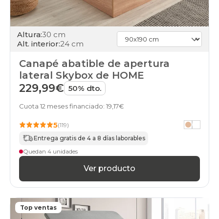
nogal
black-
days
Altura:
30 cm
canapes-
Alt. interior:
24 cm
abatibles
wengue
Canapé abatible de apertura
black-
lateral Skybox de HOME
days
canapes-
229,99€
50% dto.
abatibles
marron
Cuota 12 meses financiado: 19,17€
black-
days
5
(119)
canapes-
abatibles
Entrega gratis de 4 a 8 días laborables
verde
Quedan 4 unidades
black-
days
Ver producto
canapes-
abatibles
negro
black-
Top ventas
days