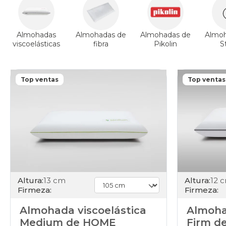
Almohadas
Almohadas de
Almohadas de
Almoh
viscoelásticas
fibra
Pikolin
S
Top ventas
Top ventas
Altura:
13 cm
Altura:
12 
Firmeza:
Firmeza:
Almohada viscoelástica
Almoha
Medium de HOME
Firm d