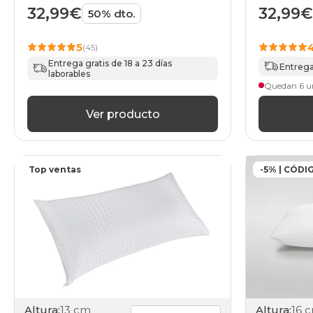
32,99€
32,99€
50% dto.
5
(45)
Entrega gratis de 18 a 23 días
Entrega
laborables
Quedan 6 u
Ver producto
Top ventas
-5% | CÓDI
Altura:
13 cm
Altura:
16 