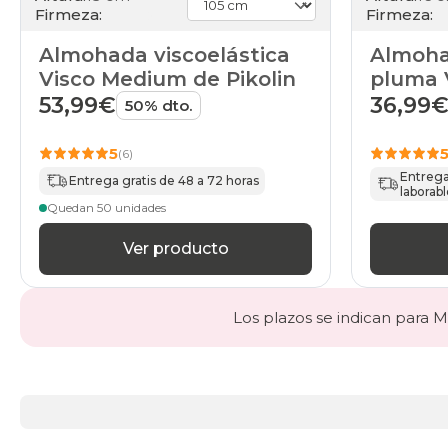
Firmeza:
Firmeza:
Almohada viscoelástica
Almoha
Visco Medium de Pikolin
pluma 
53,99€
36,99
50% dto.
5
(6)
Entrega 
Entrega gratis de 48 a 72 horas
laborabl
Quedan 50 unidades
Ver producto
Los plazos se indican para Ma
Más
información
acerca