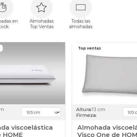
adas en
Almohadas
Todas las
tock
Top Ventas
almohadas
Top ventas
cm
Altura:
13 cm
Firmeza:
da viscoelástica
Almohada viscoelá
e HOME
Visco One de HO