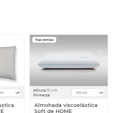
Top ventas
Altura:
13 cm
Firmeza:
stica
Almohada viscoelástica
ME
Soft de HOME