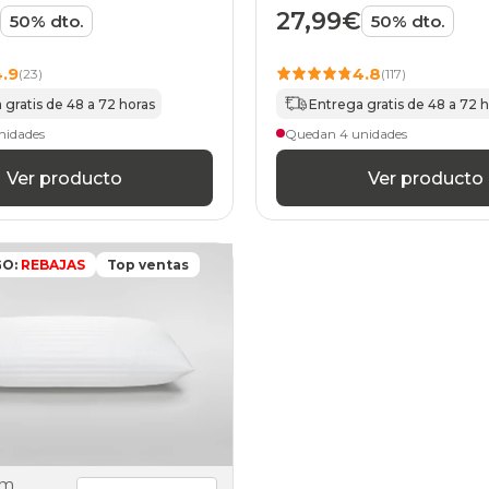
27,99€
50% dto.
50% dto.
4.9
4.8
(23)
(117)
 gratis de 48 a 72 horas
Entrega gratis de 48 a 72 
nidades
Quedan 4 unidades
Ver producto
Ver producto
GO:
REBAJAS
Top ventas
cm