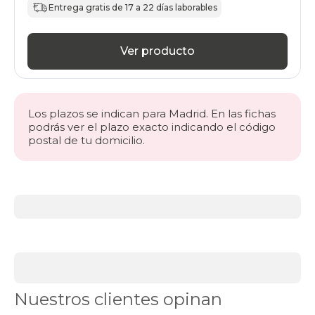
Entrega gratis de 17 a 22 días laborables
Ver producto
Los plazos se indican para Madrid. En las fichas
podrás ver el plazo exacto indicando el código
postal de tu domicilio.
Más
información
acerca
de
BLACK
DAYS
colchones
Colchones
Nuestros clientes opinan
viscoelásticos
Colchones