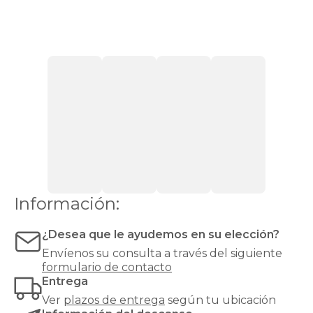
de
muelles
ensacados
Colchones
en
Stock
Colchones
Pikolin
Colchones
Top
Ventas
Todos
los
colchones
Ver
Toppers
Información:
¿Desea que le ayudemos en su elección?
Envíenos su consulta a través del siguiente
formulario de contacto
Entrega
Ver
plazos de entrega
según tu ubicación