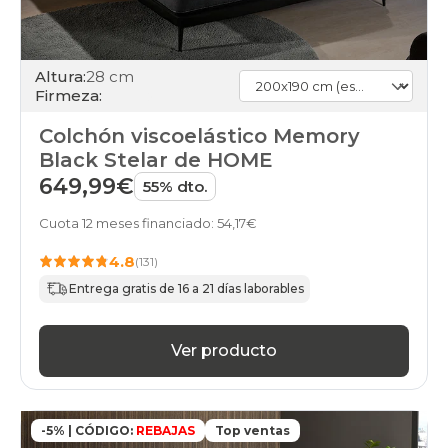
Altura:
28 cm
Firmeza:
Colchón viscoelástico Memory
Black Stelar de HOME
649,99€
55% dto.
Cuota 12 meses financiado: 54,17€
4.8
(131)
Entrega gratis de 16 a 21 días laborables
Ver producto
-5% | CÓDIGO:
REBAJAS
Top ventas