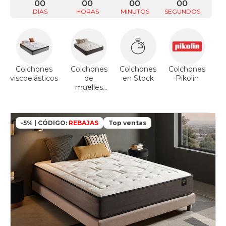
00
00
00
00
DÍAS
HORAS
MINUTOS
SEGUNDOS
Colchones
Colchones
Colchones
Colchones
Co
viscoelásticos
de
en Stock
Pikolin
muelles
ensacados
-5% | CÓDIGO:
REBAJAS
Top ventas