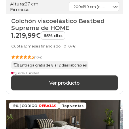
Altura:
27 cm
Firmeza:
Colchón viscoelástico Bestbed
Supreme de HOME
1.219,99€
65% dto.
Cuota 12 meses financiado: 101,67€
5
(104)
Entrega gratis de 8 a 12 días laborables
Queda 1 unidad
Ver producto
-5% | CÓDIGO:
REBAJAS
Top ventas