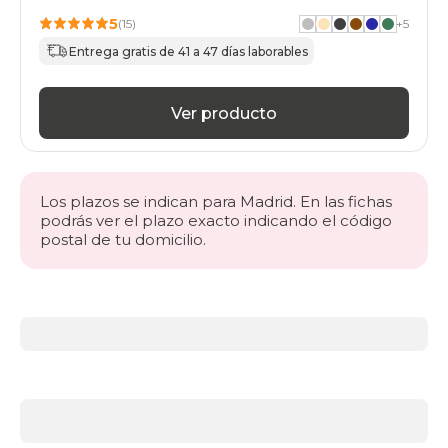
5
(15)
+
5
Entrega gratis de 41 a 47 días laborables
Ver producto
Los plazos se indican para Madrid. En las fichas
podrás ver el plazo exacto indicando el código
postal de tu domicilio.
Más
información
acerca
de
BLACK
DAYS
sofás