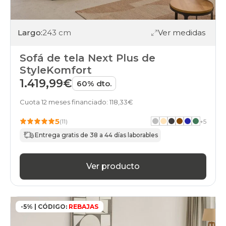
Largo:
243 cm
Ver medidas
Sofá de tela Next Plus de
StyleKomfort
1.419,99€
60% dto.
Cuota 12 meses financiado: 118,33€
5
(11)
+
5
Entrega gratis de 38 a 44 días laborables
Ver producto
-5% | CÓDIGO:
REBAJAS