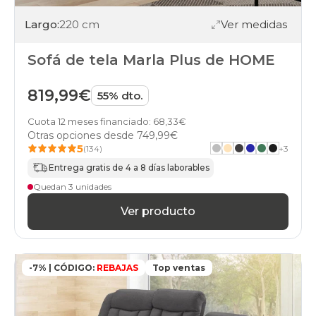
Largo:
220 cm
Ver medidas
Sofá de tela Marla Plus de HOME
819,99€
55% dto.
Cuota 12 meses financiado: 68,33€
Otras opciones desde
749,99€
5
(134)
+
3
Entrega gratis de 4 a 8 días laborables
Quedan 3 unidades
Ver producto
-7% | CÓDIGO:
REBAJAS
Top ventas