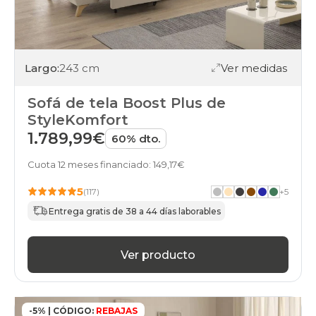
Largo:
243 cm
Ver medidas
Sofá de tela Boost Plus de
StyleKomfort
1.789,99€
60% dto.
Cuota 12 meses financiado: 149,17€
5
(117)
+
5
Entrega gratis de 38 a 44 días laborables
Ver producto
-5% | CÓDIGO:
REBAJAS