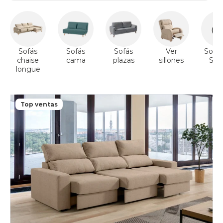
Sofás
Sofás
Sofás
Ver
Sofás
chaise
cama
plazas
sillones
Sto
longue
Top ventas