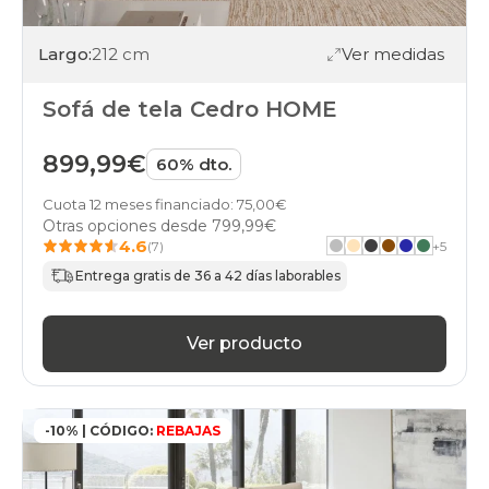
Largo:
212 cm
Ver medidas
Sofá de tela Cedro HOME
899,99€
60% dto.
Cuota 12 meses financiado: 75,00€
Otras opciones desde
799,99€
4.6
(7)
+
5
Entrega gratis de 36 a 42 días laborables
Ver producto
-10% | CÓDIGO:
REBAJAS