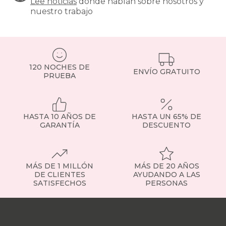
Lee noticias
donde hablan sobre nosotros y
apertura-
nuestro trabajo
italiana
black-
days
sofas
apertura-
italiana
120 NOCHES DE
ENVÍO GRATUITO
moderno-
PRUEBA
estilo
black-
days
sofas
HASTA 10 AÑOS DE
HASTA UN 65% DE
apertura-
GARANTÍA
DESCUENTO
italiana
gama-
silver
black-
MÁS DE 1 MILLÓN
MÁS DE 20 AÑOS
days
DE CLIENTES
AYUDANDO A LAS
sofas
SATISFECHOS
PERSONAS
apertura-
italiana
Nuestras
gama-
tiendas
Sobre
diamond
nosotros
Trabaja