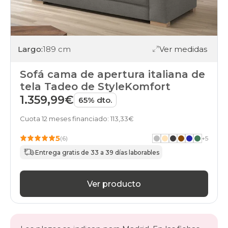
italiana
black-
days
sofas
marron
Largo:
189 cm
Ver medidas
apertura-
italiana
black-
Sofá cama de apertura italiana de
days
tela Tadeo de StyleKomfort
sofas
1.359,99€
azul
65% dto.
apertura-
italiana
Cuota 12 meses financiado: 113,33€
black-
5
days
(6)
+
5
sofas
Entrega gratis de 33 a 39 días laborables
verde
apertura-
italiana
Ver producto
black-
days
sofas
negro
apertura-