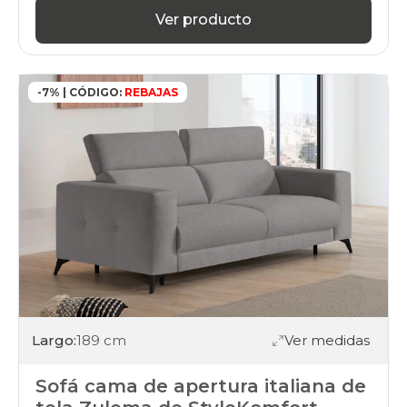
asientos-
Ver producto
xl
black-
days
sofas
-7% | CÓDIGO:
REBAJAS
apertura-
italiana
terminal
black-
days
sofas
apertura-
italiana
tejido-
antimanchas
black-
days
sofas
apertura-
italiana
Largo:
189 cm
Ver medidas
tejido-
mascotas
Sofá cama de apertura italiana de
black-
days