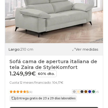
black-
days
sofas
apertura-
italiana
clic-
clac
black-
days
sofas
apertura-
Largo:
210 cm
Ver medidas
italiana
puffs
black-
Sofá cama de apertura italiana de
days
tela Zaira de StyleKomfort
sofas
1.249,99€
60% dto.
apertura-
italiana
Cuota 12 meses financiado: 104,17€
desenfundable
black-
5
days
(4)
+
5
sofas
Entrega gratis de 23 a 29 días laborables
apertura-
italiana