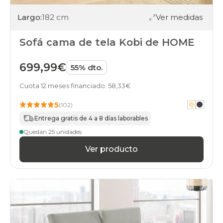
italiana
cabezales-
Largo:
182 cm
Ver medidas
reclinables
black-
Sofá cama de tela Kobi de HOME
days
sofas
apertura-
699,99€
55% dto.
italiana
cama-
Cuota 12 meses financiado: 58,33€
camas
black-
5
(102)
days
Entrega gratis de 4 a 8 días laborables
sofas
apertura-
Quedan 25 unidades
italiana
patas-
Ver producto
altas
black-
days
sofas
apertura-
italiana
relax