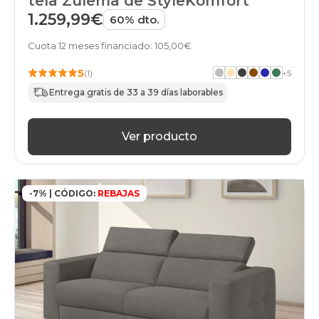
tela Zulema de StyleKomfort
sofas
1.259,99€
60% dto.
apertura-
italiana
Cuota 12 meses financiado: 105,00€
electrico
black-
5
(1)
+
5
days
sofas
Entrega gratis de 33 a 39 días laborables
gris-
claro
apertura-
Ver producto
italiana
black-
days
sofas
-7% | CÓDIGO:
REBAJAS
beis
apertura-
italiana
black-
days
sofas
gris-
oscuro
apertura-