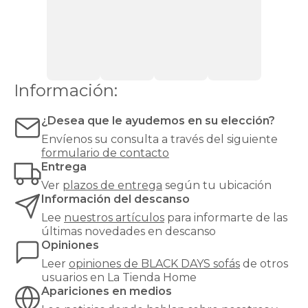
relax
Sofás
apertura-
modernos
Sofás
italiana
rinconera
Sofás
black-
Top
days
Ventas
Todos
sofas
los
apertura-
sofás
Sillones
italiana
Información:
cama
stock
black-
days
¿Desea que le ayudemos en su elección?
sofas
Envíenos su consulta a través del siguiente
tela
formulario de contacto
apertura-
Entrega
italiana
black-
Ver
plazos de entrega
según tu ubicación
days
Información del descanso
sofas
Lee
nuestros artículos
para informarte de las
home
últimas novedades en descanso
apertura-
Opiniones
italiana
black-
Leer
opiniones de
BLACK DAYS sofás
de otros
days
usuarios en La Tienda Home
sofas
Apariciones en medios
stylekomfort