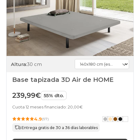
days
somieres-
bases
140x180cmespecial
gama-
silver
black-
days
somieres-
bases
140x180cmespecial
Altura:
30 cm
gama-
gold
black-
Base tapizada 3D Air de HOME
days
somieres-
239,99€
bases
55% dto.
140x180cmespecial
baratos
Cuota 12 meses financiado: 20,00€
black-
4.9
days
(97)
somieres-
Entrega gratis de 30 a 36 días laborables
bases
140x180cmespecial