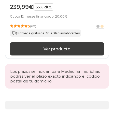
239,99€
55% dto.
Cuota 12 meses financiado: 20,00€
5
(60)
Entrega gratis de 30 a 36 días laborables
Ver producto
Los plazos se indican para Madrid. En las fichas
podrás ver el plazo exacto indicando el código
postal de tu domicilio.
Más
información
acerca