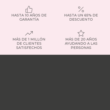
HASTA 10 AÑOS DE
HASTA UN 65% DE
GARANTÍA
DESCUENTO
MÁS DE 1 MILLÓN
MÁS DE 20 AÑOS
DE CLIENTES
AYUDANDO A LAS
SATISFECHOS
PERSONAS
Nuestras
tiendas
Sobre
nosotros
Trabaja
con
nosotros
Responsabilidad
social
Nuestros
influencers
Vídeo
opiniones
Apariciones
en
medios
Buscados
frecuentemente
Mi
cuenta
Formas