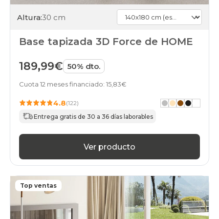
blanco
black-
Altura:
30 cm
days
somieres-
Base tapizada 3D Force de HOME
bases
140x180cmespecial
top-
189,99€
50% dto.
ventas
black-
Cuota 12 meses financiado: 15,83€
days
somieres-
4.8
(122)
bases
Entrega gratis de 30 a 36 días laborables
140x180cmespecial
home
black-
days
Ver producto
somieres-
bases
140x180cmespecial
gama-
Top ventas
basic-
plus
black-