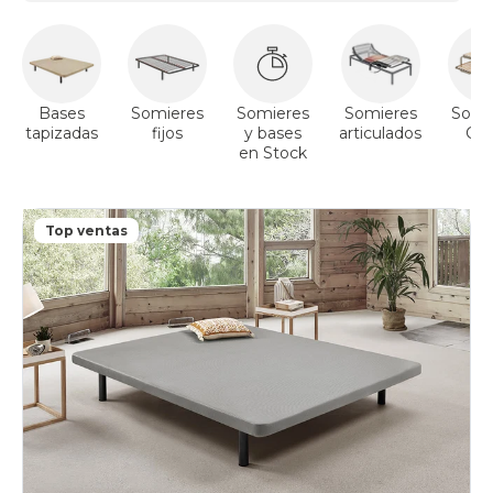
claro
black-
days
somieres-
bases
140x180cmespecial
Bases
Somieres
Somieres
Somieres
Somi
beis
tapizadas
fijos
y bases
articulados
Ca
black-
en Stock
Ni
days
Cang
somieres-
bases
Top ventas
140x180cmespecial
marron
black-
days
somieres-
bases
140x180cmespecial
negro
black-
days
somieres-
bases
140x180cmespecial