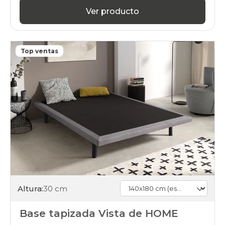
calidad-
Ver producto
precio
black-
days
somieres-
Top ventas
bases
140x180cmespecial
financiados
black-
days
somieres-
bases
140x180cmespecial
gama-
alta
black-
days
somieres-
bases
140x180cmespecial
Altura:
30 cm
online
Base tapizada Vista de HOME