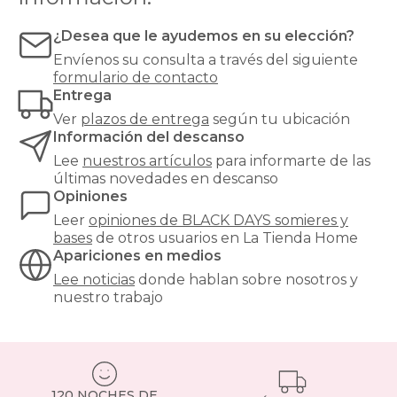
75x190-
somieres
pletinas
y
¿Desea que le ayudemos en su elección?
gama-
bases
Envíenos su consulta a través del siguiente
alta
formulario de contacto
black-
Entrega
days
somieres-
Ver
plazos de entrega
según tu ubicación
bases
Información del descanso
150x190cm-
Lee
nuestros artículos
para informarte de las
2-
últimas novedades en descanso
bases-
Opiniones
75x190-
pletinas
Leer
opiniones de
BLACK DAYS somieres y
online
bases
de otros usuarios en La Tienda Home
Apariciones en medios
Lee noticias
donde hablan sobre nosotros y
nuestro trabajo
120 NOCHES DE