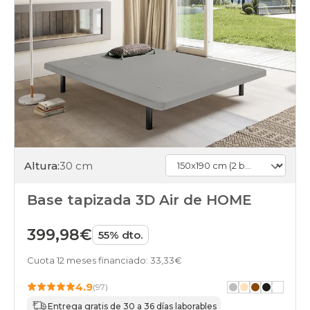
pletinas
blanco
black-
days
somieres-
bases
150x190cm-
2-
bases-
75x190-
pletinas
top-
ventas
Altura:
30 cm
black-
days
somieres-
Base tapizada 3D Air de HOME
bases
150x190cm-
399,98€
55% dto.
2-
bases-
Cuota 12 meses financiado: 33,33€
75x190-
pletinas
4.9
(97)
home
black-
Entrega gratis de 30 a 36 días laborables