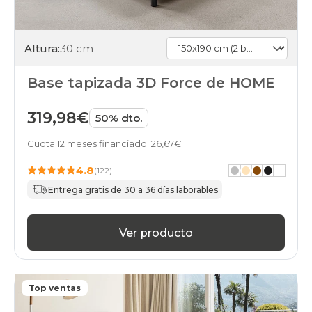
2-
bases-
75x190-
Altura:
30 cm
pletinas
marron
black-
Base tapizada 3D Force de HOME
days
somieres-
bases
319,98€
50% dto.
150x190cm-
2-
Cuota 12 meses financiado: 26,67€
bases-
75x190-
4.8
(122)
pletinas
Entrega gratis de 30 a 36 días laborables
negro
black-
days
Ver producto
somieres-
bases
150x190cm-
2-
bases-
Top ventas
75x190-