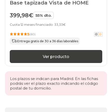
Base tapizada Vista de HOME
somieres-
bases
150x190cm-
399,98€
55% dto.
2-
bases-
Cuota 12 meses financiado: 33,33€
75x190-
pletinas
5
(60)
gama-
Entrega gratis de 30 a 36 días laborables
gold
black-
days
Ver producto
somieres-
bases
150x190cm-
2-
bases-
Los plazos se indican para Madrid. En las fichas
75x190-
podrás ver el plazo exacto indicando el código
pletinas
postal de tu domicilio.
baratos
black-
days
somieres-
bases
Más