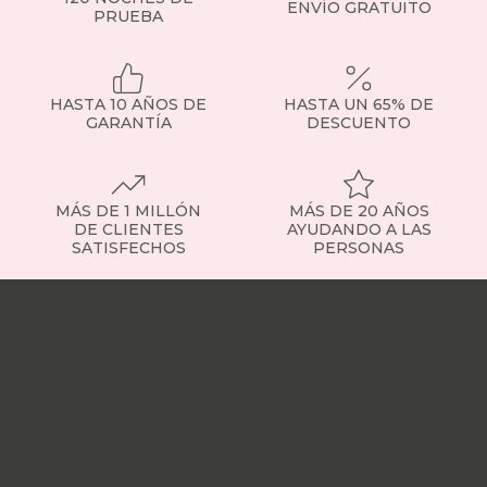
ENVÍO GRATUITO
PRUEBA
HASTA 10 AÑOS DE
HASTA UN 65% DE
GARANTÍA
DESCUENTO
MÁS DE 1 MILLÓN
MÁS DE 20 AÑOS
DE CLIENTES
AYUDANDO A LAS
SATISFECHOS
PERSONAS
Nuestras
tiendas
Sobre
nosotros
Trabaja
con
nosotros
Responsabilidad
social
Nuestros
influencers
Vídeo
opiniones
Apariciones
en
medios
Buscados