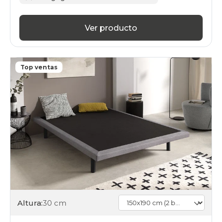
days
somieres-
bases
Ver producto
150x190cm-
2-
bases-
75x190-
Top ventas
pletinas
gama-
basic-
plus
black-
days
somieres-
bases
150x190cm-
2-
bases-
75x190-
pletinas
gama-
silver
Altura:
30 cm
black-
days