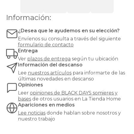
bases
Top
Ventas
Todos
Información:
los
somieres
y
¿Desea que le ayudemos en su elección?
bases
Envíenos su consulta a través del siguiente
formulario de contacto
Entrega
Ver
plazos de entrega
según tu ubicación
Información del descanso
Lee
nuestros artículos
para informarte de las
últimas novedades en descanso
Opiniones
Leer
opiniones de
BLACK DAYS somieres y
bases
de otros usuarios en La Tienda Home
Apariciones en medios
Lee noticias
donde hablan sobre nosotros y
nuestro trabajo