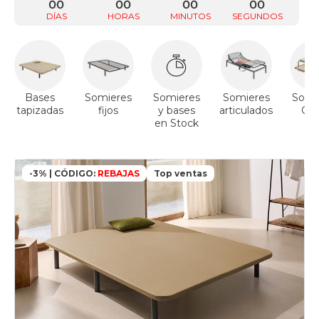
00
00
00
00
DÍAS
HORAS
MINUTOS
SEGUNDOS
Bases
Somieres
Somieres
Somieres
Somi
tapizadas
fijos
y bases
articulados
Ca
en Stock
Ni
Cang
-3% | CÓDIGO:
REBAJAS
Top ventas