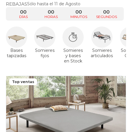
REBAJAS
Sólo hasta el 11 de Agosto
00
00
00
00
DÍAS
HORAS
MINUTOS
SEGUNDOS
Bases
Somieres
Somieres
Somieres
Somi
tapizadas
fijos
y bases
articulados
Ca
en Stock
Ni
Cang
Top ventas