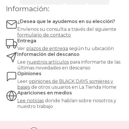
Ventas
Todos
Información:
los
somieres
y
¿Desea que le ayudemos en su elección?
bases
Envíenos su consulta a través del siguiente
formulario de contacto
Entrega
Ver
plazos de entrega
según tu ubicación
Información del descanso
Lee
nuestros artículos
para informarte de las
últimas novedades en descanso
Opiniones
Leer
opiniones de
BLACK DAYS somieres y
bases
de otros usuarios en La Tienda Home
Apariciones en medios
Lee noticias
donde hablan sobre nosotros y
nuestro trabajo