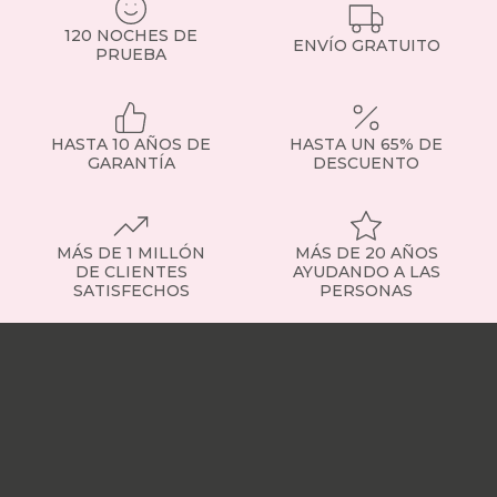
120 NOCHES DE
ENVÍO GRATUITO
PRUEBA
HASTA 10 AÑOS DE
HASTA UN 65% DE
GARANTÍA
DESCUENTO
MÁS DE 1 MILLÓN
MÁS DE 20 AÑOS
DE CLIENTES
AYUDANDO A LAS
SATISFECHOS
PERSONAS
Nuestras
tiendas
Sobre
nosotros
Trabaja
con
nosotros
Responsabilidad
social
Nuestros
influencers
Vídeo
opiniones
Apariciones