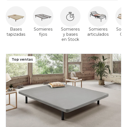
Bases
Somieres
Somieres
Somieres
Somi
tapizadas
fijos
y bases
articulados
Ca
en Stock
Ni
Cang
Top ventas