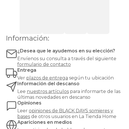
Cama
Nido
Canguro
Somieres
y
bases
Top
Ventas
Todos
Información:
los
somieres
y
¿Desea que le ayudemos en su elección?
bases
Envíenos su consulta a través del siguiente
formulario de contacto
Entrega
Ver
plazos de entrega
según tu ubicación
Información del descanso
Lee
nuestros artículos
para informarte de las
últimas novedades en descanso
Opiniones
Leer
opiniones de
BLACK DAYS somieres y
bases
de otros usuarios en La Tienda Home
Apariciones en medios