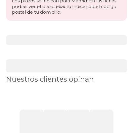
Los plazos se indican para Madrid. En las fichas
podrás ver el plazo exacto indicando el código
postal de tu domicilio.
Más
información
acerca
de
BLACK
DAYS
somieres
y
Nuestros clientes opinan
bases
Bases
tapizadas
Somieres
fijos
Somieres
y
bases
en
Stock
Somieres
articulados
Somieres