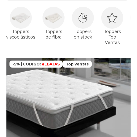
Toppers
Toppers
Toppers
Toppers
To
viscoelásticos
de fibra
en stock
Top
t
Ventas
-5% | CÓDIGO:
REBAJAS
Top ventas