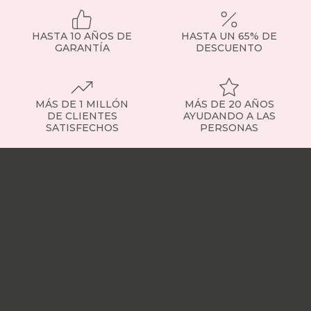
HASTA 10 AÑOS DE
HASTA UN 65% DE
GARANTÍA
DESCUENTO
MÁS DE 1 MILLÓN
MÁS DE 20 AÑOS
DE CLIENTES
AYUDANDO A LAS
SATISFECHOS
PERSONAS
Nuestras
tiendas
Sobre
nosotros
Trabaja
con
nosotros
Responsabilidad
social
Nuestros
influencers
Vídeo
opiniones
Apariciones
en
medios
Buscados
frecuentemente
Mi
cuenta
Formas