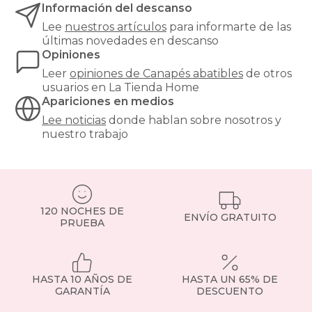
dormitorio
Información del descanso
ordenado
Lee
nuestros artículos
para informarte de las
sin
últimas novedades en descanso
renunciar
Opiniones
al
diseño.
Leer
opiniones de
Canapés abatibles
de otros
Puedes
usuarios en La Tienda Home
guardar
Apariciones en medios
desde
Lee noticias
donde hablan sobre nosotros y
ropa
nuestro trabajo
de
cama
hasta
maletas
o
ropa
120 NOCHES DE
de
ENVÍO GRATUITO
PRUEBA
otras
temporadas.
Incluyen
sistemas
HASTA 10 AÑOS DE
HASTA UN 65% DE
de
GARANTÍA
DESCUENTO
apertura
asistida,