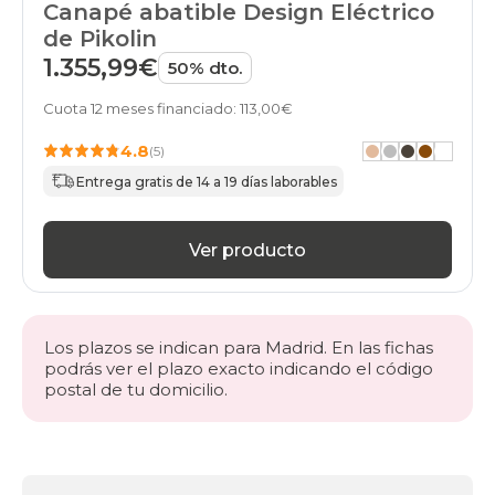
Canapé abatible Design Eléctrico
de Pikolin
1.355,99€
50% dto.
Cuota 12 meses financiado: 113,00€
4.8
(5)
Entrega gratis de 14 a 19 días laborables
Ver producto
Los plazos se indican para Madrid. En las fichas
podrás ver el plazo exacto indicando el código
postal de tu domicilio.
Más