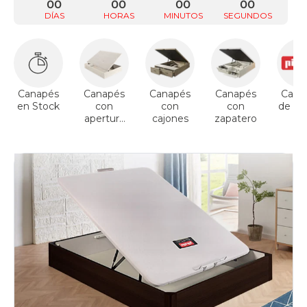
00
00
00
00
DÍAS
HORAS
MINUTOS
SEGUNDOS
Canapés
Canapés
Canapés
Canapés
Cana
en Stock
con
con
con
de Pik
apertura
cajones
zapatero
lateral