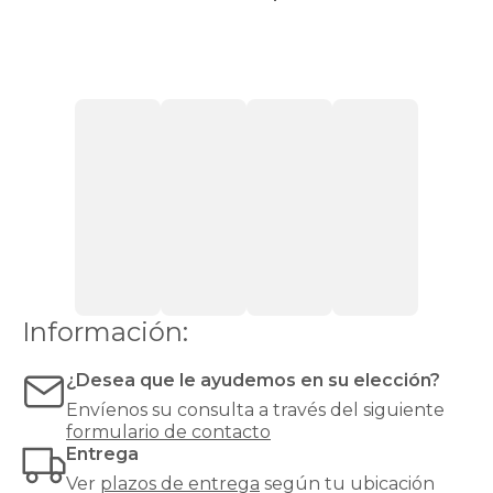
superior
o
lateral
que
ofrece
un
espacio
de
almacenaje
amplio,
discreto
y
de
fácil
acceso.
Información:
Es
la
opción
¿Desea que le ayudemos en su elección?
ideal
Envíenos su consulta a través del siguiente
si
formulario de contacto
buscas
Entrega
mantener
tu
Ver
plazos de entrega
según tu ubicación