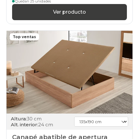
abatibles
Quedan 25 unidades
210x190cm-
Ver producto
2-
canapes-
105x190
cambria
canapes-
Top ventas
abatibles
210x200cm-
2-
canapes-
105x200
cambria
canapes-
abatibles
cambria
apertura-
frontal
canapes-
abatibles
Altura:
30 cm
cambria
Alt. interior:
24 cm
apertura-
lateral
Canapé abatible de apertura
canapes-