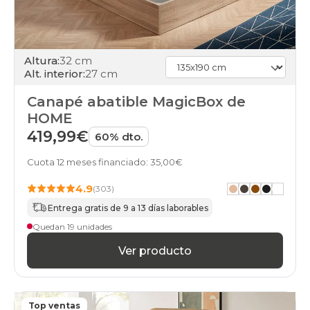
75x180-
unfrente
cambria
canapes-
abatibles
Altura:
32 cm
150x180cm
Alt. interior:
27 cm
cambria
canapes-
Canapé abatible MagicBox de
abatibles
HOME
150x190cm-
419,99€
doble
60% dto.
cambria
canapes-
Cuota 12 meses financiado: 35,00€
abatibles
75x190-
4.9
(303)
unfrente
Entrega gratis de 9 a 13 días laborables
cambria
Quedan 19 unidades
canapes-
abatibles
Ver producto
150x190cm
cambria
canapes-
abatibles
150x200cm-
Top ventas