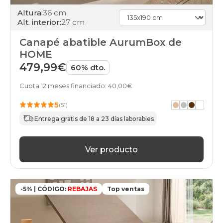
especial
Altura:
36 cm
cambria
Alt. interior:
27 cm
canapes-
abatibles
Canapé abatible AurumBox de
90x220cm-
HOME
especial
cambria
479,99€
60% dto.
canapes-
abatibles
Cuota 12 meses financiado: 40,00€
100x180cm
cambria
5
(51)
canapes-
Entrega gratis de 18 a 23 días laborables
abatibles
100x190cm
cambria
canapes-
Ver producto
abatibles
100x200cm
cambria
canapes-
-5% | CÓDIGO:
REBAJAS
Top ventas
abatibles
105x180cm
cambria