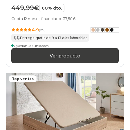
abatibles
449,99€
60% dto.
135x220cm-
especial
Cuota 12 meses financiado: 37,50€
cambria
canapes-
4.9
(89)
abatibles
140x180cmespecial
Entrega gratis de 9 a 13 días laborables
cambria
Quedan 30 unidades
canapes-
abatibles
Ver producto
140x190cmespecial
cambria
canapes-
abatibles
Top ventas
140x200cmespecial
cambria
canapes-
abatibles
150x180cm-
doble
cambria
canapes-
abatibles