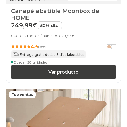
160x190cm
cambria
Canapé abatible Moonbox de
canapes-
HOME
abatibles
249,99€
160x200cm-
50% dto.
doble
cambria
Cuota 12 meses financiado: 20,83€
canapes-
abatibles
4.9
(366)
80x200cm-
Entrega gratis de 4 a 8 días laborables
unfrente
cambria
Quedan 28 unidades
canapes-
Ver producto
abatibles
160x200cm
cambria
canapes-
abatibles
Top ventas
160x210cm-
especial
cambria
canapes-
abatibles