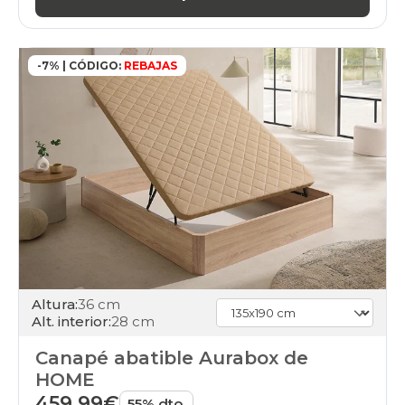
cambria
gama-
silver
canapes-
-7% | CÓDIGO:
REBAJAS
abatibles
cambria
gama-
gold
canapes-
abatibles
cambria
gama-
diamond
canapes-
abatibles
cambria
baratos
canapes-
Altura:
36 cm
abatibles
Alt. interior:
28 cm
cambria
buenos
Canapé abatible Aurabox de
canapes-
HOME
abatibles
cambria
459,99€
55% dto.