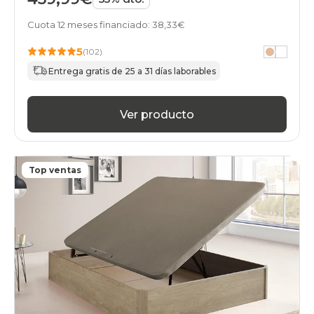
calidad-
precio
Cuota 12 meses financiado: 38,33€
canapes-
abatibles
5
(102)
cambria
Entrega gratis de 25 a 31 días laborables
en-
oferta
canapes-
abatibles
Ver producto
cambria
financiados
canapes-
abatibles
Top ventas
cambria
gama-
alta
canapes-
abatibles
cambria
online