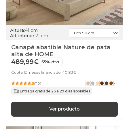
cambria
electrico
canapes-
abatibles
cambria
Altura:
41 cm
gris-
Alt. interior:
21 cm
claro
canapes-
Canapé abatible Nature de pata
abatibles
alta de HOME
cambria
haya
489,99€
55% dto.
canapes-
abatibles
Cuota 12 meses financiado: 40,83€
cambria
nogal
5
(110)
+
4
canapes-
Entrega gratis de 23 a 29 días laborables
abatibles
cambria
beis
Ver producto
canapes-
abatibles
cambria
wengue