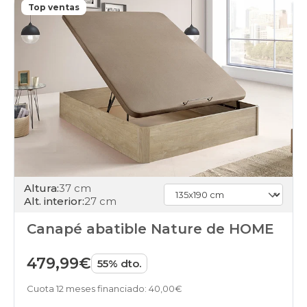
canapes-
Top ventas
abatibles
cambria
gris-
oscuro
canapes-
abatibles
cambria
marron
canapes-
abatibles
cambria
verde
canapes-
abatibles
Altura:
37 cm
cambria
Alt. interior:
27 cm
negro
canapes-
Canapé abatible Nature de HOME
abatibles
cambria
479,99€
55% dto.
rosa
canapes-
Cuota 12 meses financiado: 40,00€
abatibles
cambria