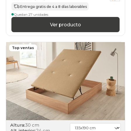
160x180cm-
doble
Entrega gratis de 4 a 8 días laborables
cambria
Quedan 27 unidades
canapes-
abatibles
Ver producto
80x180cm-
unfrente
cambria
canapes-
Top ventas
abatibles
160x180cm
cambria
canapes-
abatibles
160x190cm-
doble
cambria
canapes-
abatibles
80x190cm-
unfrente
cambria
canapes-
Altura:
30 cm
abatibles
Alt. interior:
24 cm