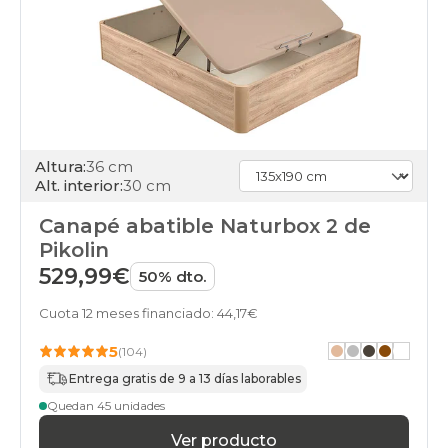
cambria
stock
canapes-
abatibles
cambria
top-
ventas
canapes-
abatibles
Altura:
36 cm
cambria
Alt. interior:
30 cm
home
canapes-
Canapé abatible Naturbox 2 de
abatibles
Pikolin
cambria
529,99€
50% dto.
pikolin
canapes-
Cuota 12 meses financiado: 44,17€
abatibles
cambria
5
(104)
gama-
basic-
Entrega gratis de 9 a 13 días laborables
plus
Quedan 45 unidades
canapes-
abatibles
Ver producto