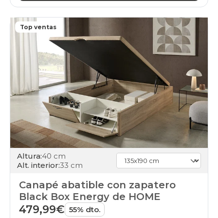
90x190cm-
unfrente
cambria
Top ventas
canapes-
abatibles
180x190cm
cambria
canapes-
abatibles
180x200cm-
doble
cambria
canapes-
abatibles
90x200cm-
unfrente
cambria
Altura:
40 cm
canapes-
Alt. interior:
33 cm
abatibles
180x200cm
Canapé abatible con zapatero
cambria
Black Box Energy de HOME
canapes-
479,99€
abatibles
55% dto.
180x210cm-