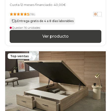
especial
Cuota 12 meses financiado: 40,00€
cambria
canapes-
5
(118)
abatibles
Entrega gratis de 4 a 8 días laborables
180x220cm-
especial
Quedan 16 unidades
cambria
Ver producto
canapes-
abatibles
100x180cm-
gemelo
cambria
Top ventas
canapes-
abatibles
100x180cm-
unfrente
cambria
canapes-
abatibles
200x180cm-
especial
cambria
canapes-