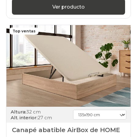
120x190cm
Ver producto
cambria
canapes-
abatibles
120x200cm
Top ventas
cambria
canapes-
abatibles
135x180cm
cambria
canapes-
abatibles
135x190cm
cambria
canapes-
abatibles
135x200cm
cambria
canapes-
Altura:
32 cm
abatibles
Alt. interior:
27 cm
135x210cm-
especial
Canapé abatible AirBox de HOME
cambria
canapes-