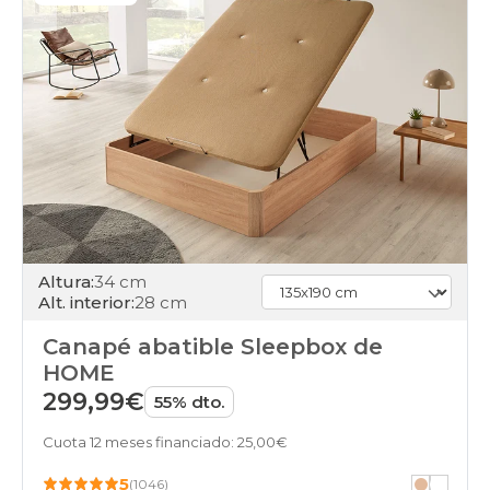
doble
cambria
canapes-
abatibles
75x200-
unfrente
cambria
canapes-
abatibles
150x200cm
cambria
canapes-
abatibles
Altura:
34 cm
150x210cm-
Alt. interior:
28 cm
especial
cambria
Canapé abatible Sleepbox de
canapes-
abatibles
HOME
150x220cm-
299,99€
55% dto.
especial
cambria
Cuota 12 meses financiado: 25,00€
canapes-
abatibles
5
(1046)