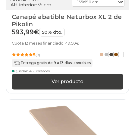
cambria
Alt. interior:
35 cm
26
canapes-
Canapé abatible Naturbox XL 2 de
abatibles
Pikolin
cambria
27
593,99€
50% dto.
canapes-
abatibles
Cuota 12 meses financiado: 49,50€
cambria
28
5
(9)
canapes-
Entrega gratis de 9 a 13 días laborables
abatibles
cambria
Quedan 45 unidades
30
canapes-
Ver producto
abatibles
cambria
33
canapes-
abatibles
cambria
35
canapes-
abatibles