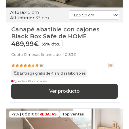
abatibles
100x190cm-
Altura:
40 cm
gemelo
Alt. interior:
33 cm
cambria
canapes-
Canapé abatible con cajones
abatibles
100x190cm-
Black Box Safe de HOME
unfrente
489,99€
55% dto.
cambria
canapes-
Cuota 12 meses financiado: 40,83€
abatibles
200x190cm-
4.9
(18)
especial
cambria
Entrega gratis de 4 a 8 días laborables
canapes-
Quedan 19 unidades
abatibles
100x200cm-
Ver producto
gemelo
cambria
canapes-
abatibles
-7% | CÓDIGO:
REBAJAS
Top ventas
100x200cm-
unfrente
cambria