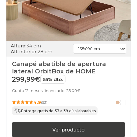
160x220cm-
especial
cambria
canapes-
abatibles
180x180cm-
doble
cambria
Altura:
34 cm
canapes-
Alt. interior:
28 cm
abatibles
90x180cm-
Canapé abatible de apertura
unfrente
cambria
lateral OrbitBox de HOME
canapes-
299,99€
55% dto.
abatibles
180x180cm
Cuota 12 meses financiado: 25,00€
cambria
canapes-
4.9
(53)
abatibles
180x190cm-
Entrega gratis de 33 a 39 días laborables
doble
cambria
canapes-
Ver producto
abatibles