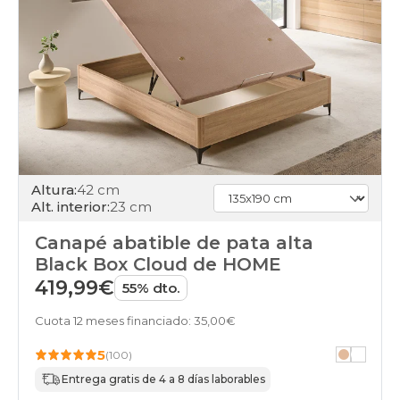
canapes-
abatibles
200x200cm-
especial
cambria
canapes-
abatibles
200x210cm-
especial
cambria
canapes-
Altura:
42 cm
abatibles
Alt. interior:
23 cm
200x220cm-
especial
Canapé abatible de pata alta
cambria
Black Box Cloud de HOME
canapes-
abatibles
419,99€
55% dto.
210x180cm-
2-
Cuota 12 meses financiado: 35,00€
canapes-
105x180
5
(100)
cambria
Entrega gratis de 4 a 8 días laborables
canapes-