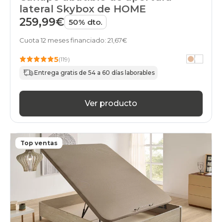
abatibles
lateral Skybox de HOME
cambria
259,99€
50% dto.
patas-
altas
Cuota 12 meses financiado: 21,67€
canapes-
abatibles
5
(119)
cambria
con-
Entrega gratis de 54 a 60 días laborables
cajones
canapes-
abatibles
Ver producto
cambria
con-
zapatero
canapes-
Top ventas
abatibles
cambria
articulable
canapes-
abatibles
cambria
juvenil
canapes-
abatibles