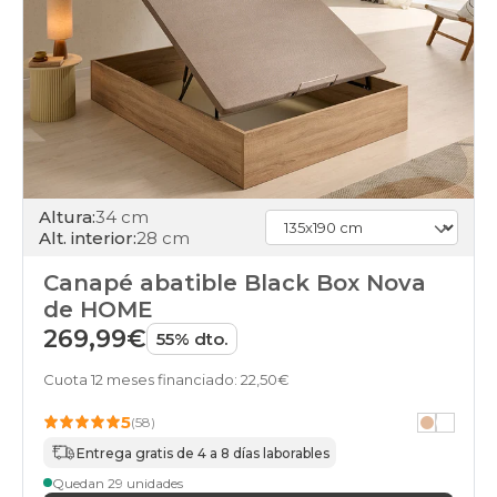
canapes-
abatibles
105x190cm
cambria
canapes-
abatibles
105x200cm
cambria
canapes-
abatibles
105x210cm-
Altura:
34 cm
especial
Alt. interior:
28 cm
cambria
canapes-
Canapé abatible Black Box Nova
abatibles
de HOME
105x220cm-
269,99€
especial
55% dto.
cambria
canapes-
Cuota 12 meses financiado: 22,50€
abatibles
5
120x180cm
(58)
cambria
Entrega gratis de 4 a 8 días laborables
canapes-
Quedan 29 unidades
abatibles