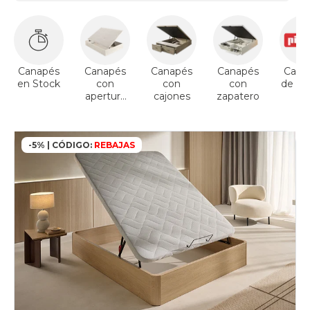
abatibles
80x210cm-
especial
cambria
canapes-
abatibles
Canapés
Canapés
Canapés
Canapés
Cana
80x220cm-
en Stock
con
con
con
de Pik
especial
apertura
cajones
zapatero
cambria
lateral
canapes-
abatibles
-5% | CÓDIGO:
REBAJAS
90x180cm
cambria
canapes-
abatibles
90x190cm
cambria
canapes-
abatibles
90x200cm
cambria
canapes-
abatibles
90x210cm-