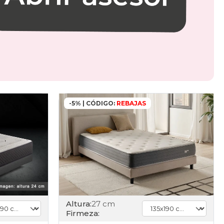
-5% | CÓDIGO:
REBAJAS
Altura:
27 cm
Firmeza: