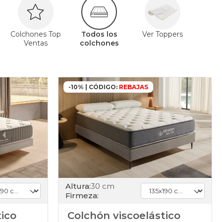
Colchones Top
Todos los
Ver Toppers
Ventas
colchones
-10% | CÓDIGO:
REBAJAS
Altura:
30 cm
Firmeza:
tico
Colchón viscoelástico