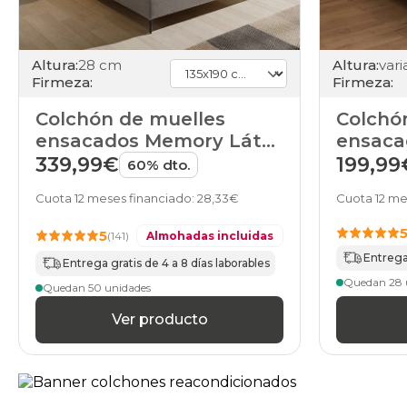
Altura:
28 cm
Altura:
Firmeza:
Firmeza:
Colchón de muelles
Colchó
ensacados Memory Látex
ensaca
5000 de HOME
Star d
339,99€
199,99
60% dto.
Cuota 12 meses financiado: 28,33€
Cuota 12 me
5
(141)
Almohadas incluidas
Entrega
Entrega gratis de 4 a 8 días laborables
Quedan 28 
Quedan 50 unidades
Ver producto