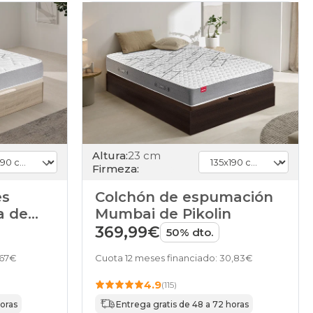
Altura:
23 cm
Firmeza:
es
Colchón de espumación
a de
Mumbai de Pikolin
369,99€
50% dto.
,67€
Cuota 12 meses financiado: 30,83€
4.9
(115)
horas
Entrega gratis de 48 a 72 horas