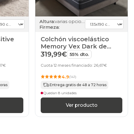
Altura:
varias opciones
Firmeza:
itive
Colchón viscoelástico
Memory Vex Dark de
HOME
319,99€
55% dto.
,67€
Cuota 12 meses financiado: 26,67€
4.9
(141)
horas
Entrega gratis de 48 a 72 horas
Quedan 8 unidades
Ver producto