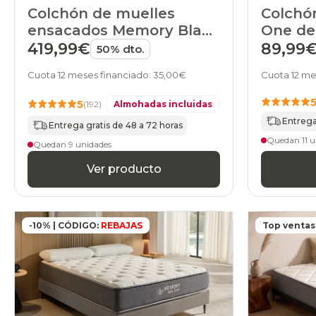
Colchón de muelles
Colchón
ensacados Memory Black
One d
Shanghai de HOME
419,99€
89,99
50% dto.
Cuota 12 meses financiado: 35,00€
Cuota 12 me
5
(192)
Almohadas incluidas
Entrega
Entrega gratis de 48 a 72 horas
Quedan 11 u
Quedan 9 unidades
Ver producto
-10% | CÓDIGO:
REBAJAS
Top ventas