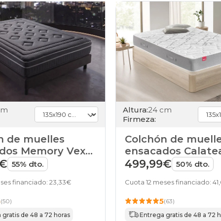
colchones
160x220cm-
especial
colchones
180x180cm-
doble
colchones
180x180cm
colchones
180x190cm-
doble
colchones
cm
Altura:
24 cm
180x190cm
Firmeza:
colchones
180x200cm-
n de muelles
Colchón de muell
doble
dos Memory Vex
ensacados Calate
colchones
de HOME
Pikolin
9€
499,99€
180x200cm
55% dto.
50% dto.
colchones
180x210cm-
ses financiado: 23,33€
Cuota 12 meses financiado: 41
especial
colchones
5
5
(50)
(63)
180x220cm-
 gratis de 48 a 72 horas
Entrega gratis de 48 a 72 
especial