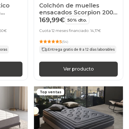
tico
Colchón de muelles
m
ensacados Scorpion 2000
de HOME
169,99€
50% dto.
,50€
Cuota 12 meses financiado: 14,17€
5
(54)
horas
Entrega gratis de 8 a 12 días laborables
Ver producto
Top ventas