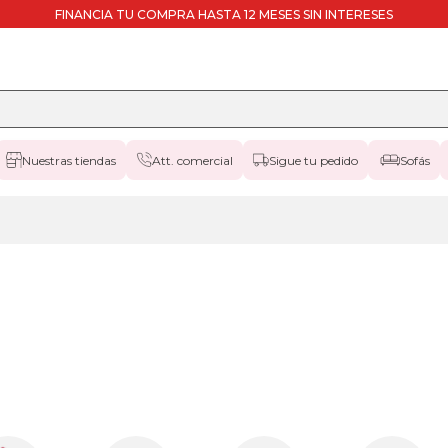
FINANCIA TU COMPRA HASTA 12 MESES SIN INTERESES
Nuestras tiendas
Att. comercial
Sigue tu pedido
Sofás
colchones
67x180cm-
especial
colchones
67x190cm-
especial
colchones
67x200cm-
especial
colchones
75x180cm-
especial
colchones