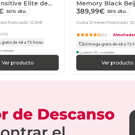
nsitive Elite de
Memory Black Beij
90x210cm-
especial
HOME
€
389,99€
50% dto.
55% dto.
colchones
90x220cm-
ses financiado: 12,50€
Cuota 12 meses financiado: 3
especial
colchones
5
(316)
5
(50)
Almohadas
100x190cm
 gratis de 48 a 72 horas
colchones
Entrega gratis de 48 a 72 
105x180cm
unidades
Quedan 50 unidades
colchones
105x190cm
Ver producto
Ver producto
colchones
105x200cm
colchones
105x210cm-
especial
colchones
105x220cm-
especial
colchones
110x180cm-
especial
colchones