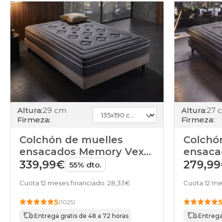
Altura:
29 cm
Altura:
27 
Firmeza:
Firmeza:
Colchón de muelles
Colchó
ensacados Memory Vex
ensaca
Saturn de HOME
Nova 
339,99€
279,9
55% dto.
Cuota 12 meses financiado: 28,33€
Cuota 12 me
5
(1025)
Entrega gratis de 48 a 72 horas
Entrega