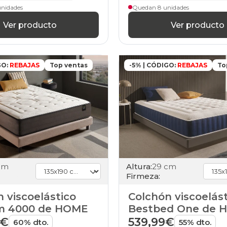
colchones
unidades
Quedan 8 unidades
200x180cm-
Ver producto
Ver producto
especial
colchones
200x190cm-
especial
colchones
GO:
REBAJAS
Top ventas
-5% | CÓDIGO:
REBAJAS
To
200x200cm-
especial
colchones
200x210cm-
especial
colchones
200x220cm-
especial
colchones
11
cm
Altura:
29 cm
colchones
Firmeza:
14
colchones
 viscoelástico
Colchón viscoelás
15
rm 4000 de HOME
Bestbed One de 
colchones
16
9€
539,99€
60% dto.
55% dto.