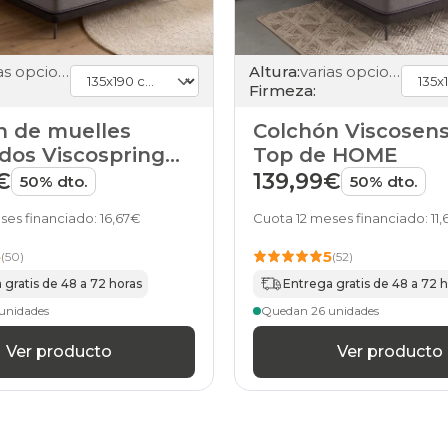
150x210cm-
especial
colchones
varias opciones
Altura:
varias opciones
150x220cm-
Firmeza:
especial
colchones
n de muelles
Colchón Viscosens
160x180cm-
doble
dos Viscospring
Top de HOME
colchones
e HOME
€
139,99€
50% dto.
50% dto.
160x180cm
colchones
ses financiado: 16,67€
Cuota 12 meses financiado: 11
160x190cm-
doble
5
5
(50)
(52)
colchones
160x190cm
 gratis de 48 a 72 horas
Entrega gratis de 48 a 72 
colchones
unidades
Quedan 26 unidades
160x200cm-
doble
Ver producto
Ver producto
colchones
160x200cm
colchones
160x210cm-
especial