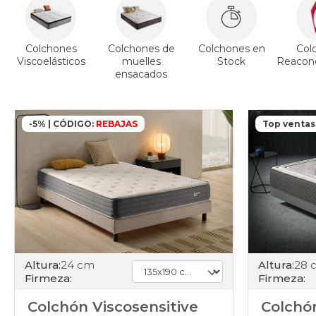
Colchones
Colchones de
Colchones en
Col
Viscoelásticos
muelles
Stock
Reacond
ensacados
-5% | CÓDIGO:
REBAJAS
Top ventas
Altura:
24 cm
Altura:
28 
Firmeza:
Firmeza:
Colchón Viscosensitive
Colchón