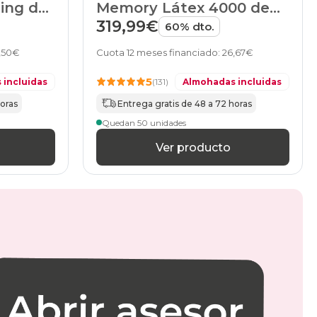
ing de
Memory Látex 4000 de
HOME
319,99€
60% dto.
2,50€
Cuota 12 meses financiado: 26,67€
5
 incluidas
(131)
Almohadas incluidas
horas
Entrega gratis de 48 a 72 horas
Quedan 50 unidades
Ver producto