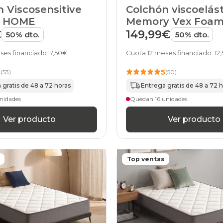
135x210cm-
 Viscosensitive
Colchón viscoelás
especial
e HOME
Memory Vex Foa
colchones
Infinity de HOME
€
149,99€
135x220cm-
50% dto.
50% dto.
especial
colchones
ses financiado: 7,50€
Cuota 12 meses financiado: 12
140x180cmespecial
colchones
5
5
(53)
(50)
140x190cmespecial
 gratis de 48 a 72 horas
Entrega gratis de 48 a 72 
colchones
140x200cmespecial
nidades
Quedan 16 unidades
colchones
140x210cm-
Ver producto
Ver producto
especial
colchones
140x220cm-
especial
Top ventas
colchones
150x180cm
colchones
150x190cm
colchones
150x200cm
colchones