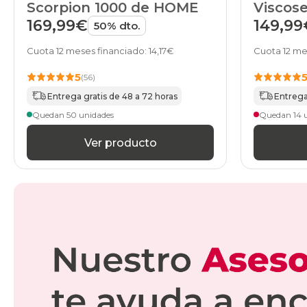
Scorpion 1000 de HOME
Viscose
HOME
169,99€
149,99
50% dto.
Cuota 12 meses financiado: 14,17€
Cuota 12 me
5
(56)
Entrega gratis de 48 a 72 horas
Entrega
Quedan 50 unidades
Quedan 14 
Ver producto