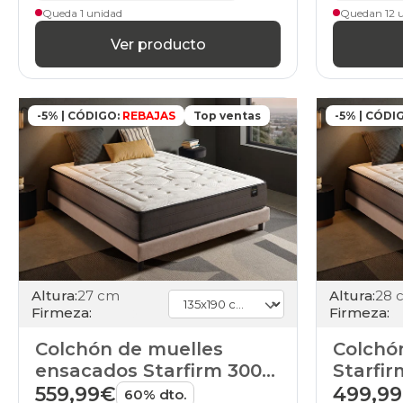
Queda 1 unidad
Quedan 12 
Ver producto
-5% | CÓDIGO:
REBAJAS
Top ventas
-5% | CÓDI
Altura:
27 cm
Altura:
28 
Firmeza:
Firmeza:
Colchón de muelles
Colchón
ensacados Starfirm 3000
Starfi
de HOME
559,99€
499,9
60% dto.