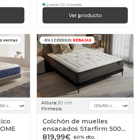
Quedan 32 unidades
Ver producto
p ventas
-5% | CÓDIGO:
REBAJAS
Altura:
30 cm
Firmeza:
tico
Colchón de muelles
HOME
ensacados Starfirm 5000
de HOME
819,99€
60% dto.