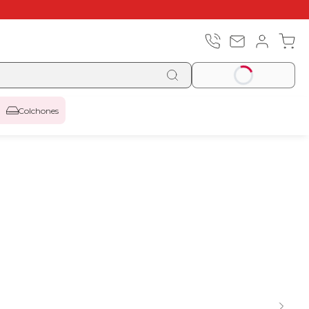
Colchones
-5% | CÓDIGO:
REBAJAS
Top ventas