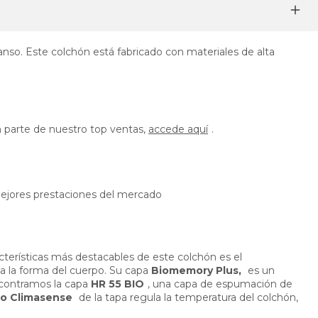
nso. Este colchón está fabricado con materiales de alta
n parte de nuestro top ventas,
accede aquí
.
 mejores prestaciones del mercado
cterísticas más destacables de este colchón es el
a la forma del cuerpo. Su capa
Biomemory Plus,
es un
ncontramos la capa
HR 55 BIO
, una capa de espumación de
do Climasense
de la tapa regula la temperatura del colchón,