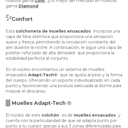
nuestra gama
Gold
, y lo mejor del mercado en nuestra
gama
Diamond
.
Confort
Esta
colchoneta de muelles ensacados
incorpora una
capa de fibra atérmica que proporciona una sensación
suave y fresca, permitiendo la circulación constante del
aire durante la noche. A continuación, le sigue una capa de
poliéter reforzado de alta densidad
que proporciona la
estabilidad perfecta al conjunto.
En el núcleo encontramos un sistema de muelles
ensacados
Adapt-Tech®
que se ajusta al peso y la forma
del cuerpo, ofreciendo un soporte individualizado en cada
punto y favoreciendo una postura adecuada al dormir para
mejorar el descanso.
Muelles Adapt-Tech
®
El núcleo de este
colchón
es de
muelles ensacados
y
cuenta con la particularidad de que se adapta punto por
punto a tu cuerpo gracias a sus 3 zonas diferenciadas para