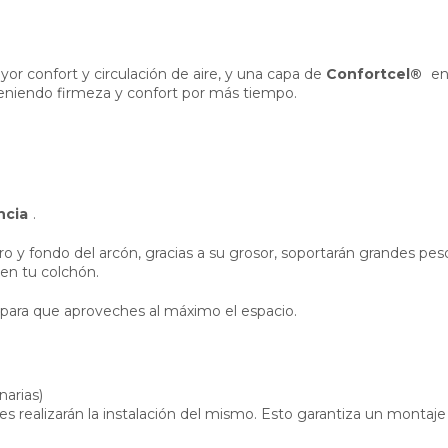
or confort y circulación de aire, y una capa de
Confortcel®
en
eniendo firmeza y confort por más tiempo.
ncia
.
 y fondo del arcón, gracias a su grosor, soportarán grandes peso
 en tu colchón.
ara que aproveches al máximo el espacio.
narias)
 realizarán la instalación del mismo. Esto garantiza un montaje 