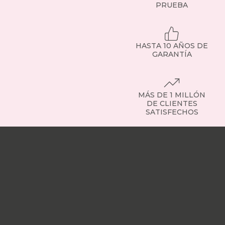
PRUEBA
HASTA 10 AÑOS DE
GARANTÍA
MÁS DE 1 MILLÓN
DE CLIENTES
SATISFECHOS
Nuestras
tiendas
Sobre
nosotros
Trabaja
con
nosotros
Responsabilidad
social
Nuestros
influencers
Vídeo
opiniones
Apariciones
en
medios
Buscados