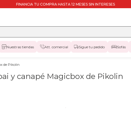
FINANCIA TU COMPRA HASTA 12 MESES SIN INTERESES
Nuestras tiendas
Att. comercial
Sigue tu pedido
Sofás
 de Pikolin
i y canapé Magicbox de Pikolin