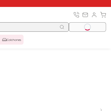
Colchones
-5% | CÓDIGO:
REBAJAS