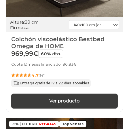
Altura:
28 cm
Firmeza:
Colchón viscoelástico Bestbed
Omega de HOME
969,99€
60% dto.
Cuota 12 meses financiado: 80,83€
4.7
(141)
Entrega gratis de 17 a 22 días laborables
Ver producto
-5% | CÓDIGO:
REBAJAS
Top ventas