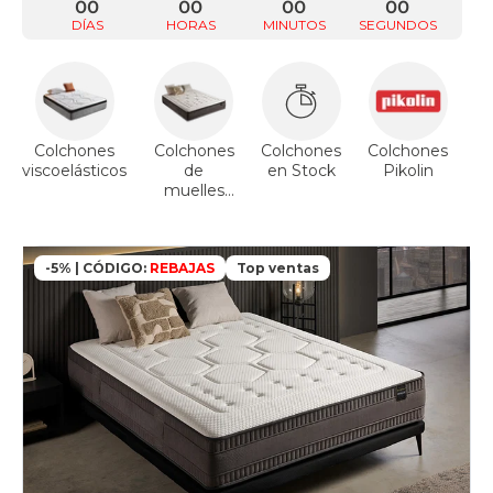
00
00
00
00
DÍAS
HORAS
MINUTOS
SEGUNDOS
Colchones
Colchones
Colchones
Colchones
viscoelásticos
de
en Stock
Pikolin
muelles
ensacados
-5% | CÓDIGO:
REBAJAS
Top ventas