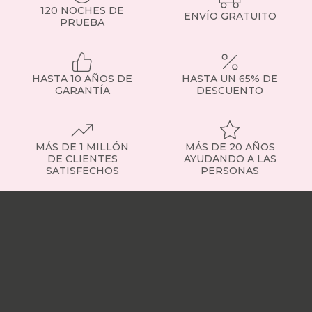
120 NOCHES DE
ENVÍO GRATUITO
PRUEBA
HASTA 10 AÑOS DE
HASTA UN 65% DE
GARANTÍA
DESCUENTO
MÁS DE 1 MILLÓN
MÁS DE 20 AÑOS
DE CLIENTES
AYUDANDO A LAS
SATISFECHOS
PERSONAS
Nuestras
tiendas
Sobre
nosotros
Trabaja
con
nosotros
Responsabilidad
social
Nuestros
influencers
Vídeo
opiniones
Apariciones
en