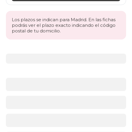
Los plazos se indican para Madrid. En las fichas
podrás ver el plazo exacto indicando el código
postal de tu domicilio.
Más
información
acerca
de
Sillones
Sillones
cómodos
y
modernos
para
cada
rincón
de
tu