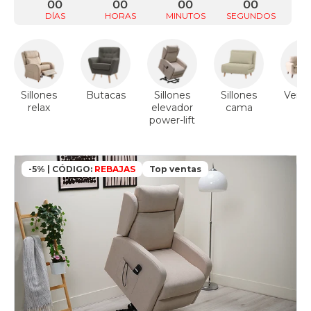
00
00
00
00
DÍAS
HORAS
MINUTOS
SEGUNDOS
Sillones
Butacas
Sillones
Sillones
Ver s
relax
elevador
cama
power-lift
-5% | CÓDIGO:
REBAJAS
Top ventas