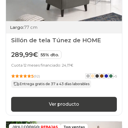
Largo:
77 cm
Sillón de tela Túnez de HOME
289,99€
55% dto.
Cuota 12 meses financiado: 24,17€
5
(92)
+
5
Entrega gratis de 37 a 43 días laborables
Ver producto
-10% | CÓDIGO:
REBAJAS
Top ventas