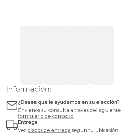
Tienda
HOME
encontrarás
sillones
cómodos
y
modernos
para
cada
necesidad
y
cada
estilo:
desde
un
Información:
sillón
relax
reclinable
¿Desea que le ayudemos en su elección?
hasta
Envíenos su consulta a través del siguiente
un
formulario de contacto
clásico
Entrega
sillón
orejero
,
Ver
plazos de entrega
según tu ubicación