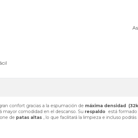
As
ácil
gran confort gracias a la espumación de
máxima densidad (32k
rá mayor comodidad en el descanso. Su
respaldo
está formado
pone de
patas altas
, lo que facilitará la limpieza e incluso podrás