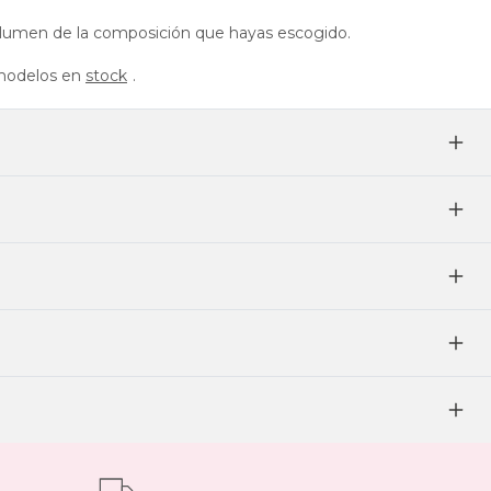
l volumen de la composición que hayas escogido.
s modelos en
stock
.