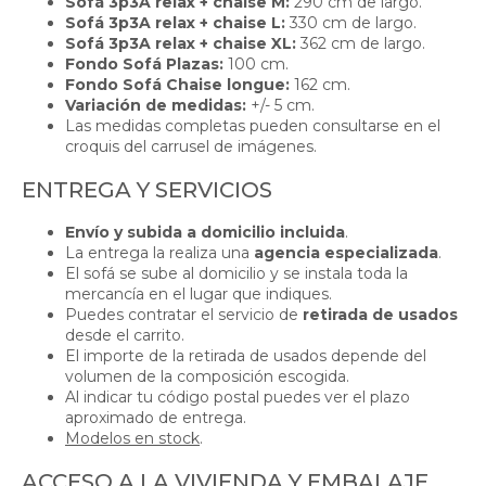
Sofá 3p3A relax + chaise M:
290 cm de largo.
Sofá 3p3A relax + chaise L:
330 cm de largo.
Sofá 3p3A relax + chaise XL:
362 cm de largo.
Fondo Sofá Plazas:
100 cm.
Fondo Sofá Chaise longue:
162 cm.
Variación de medidas:
+/- 5 cm.
Las medidas completas pueden consultarse en el
croquis del carrusel de imágenes.
ENTREGA Y SERVICIOS
Envío y subida a domicilio incluida
.
La entrega la realiza una
agencia especializada
.
El sofá se sube al domicilio y se instala toda la
mercancía en el lugar que indiques.
Puedes contratar el servicio de
retirada de usados
desde el carrito.
El importe de la retirada de usados depende del
volumen de la composición escogida.
Al indicar tu código postal puedes ver el plazo
aproximado de entrega.
Modelos en stock
.
ACCESO A LA VIVIENDA Y EMBALAJE