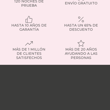
120 NOCHES DE
ENVÍO GRATUITO
PRUEBA
HASTA 10 AÑOS DE
HASTA UN 65% DE
GARANTÍA
DESCUENTO
MÁS DE 1 MILLÓN
MÁS DE 20 AÑOS
DE CLIENTES
AYUDANDO A LAS
SATISFECHOS
PERSONAS
Nuestras
tiendas
Sobre
nosotros
Trabaja
con
nosotros
Responsabilidad
social
Nuestros
influencers
Vídeo
opiniones
Apariciones
en
medios
Buscados