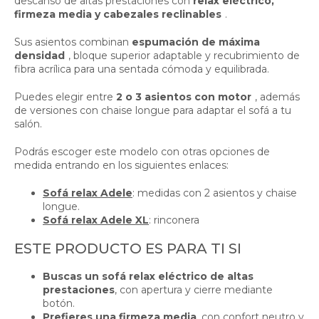
descanso de altas prestaciones con
relax eléctrico,
firmeza media y cabezales reclinables
.
Sus asientos combinan
espumación de máxima
densidad
, bloque superior adaptable y recubrimiento de
fibra acrílica para una sentada cómoda y equilibrada.
Puedes elegir entre
2 o 3 asientos con motor
, además
de versiones con chaise longue para adaptar el sofá a tu
salón.
Podrás escoger este modelo con otras opciones de
medida entrando en los siguientes enlaces:
Sofá relax Adele
: medidas con 2 asientos y chaise
longue.
Sofá relax Adele XL
: rinconera
ESTE PRODUCTO ES PARA TI SI
Buscas un sofá relax eléctrico de altas
prestaciones
, con apertura y cierre mediante
botón.
Prefieres una firmeza media
, con confort neutro y