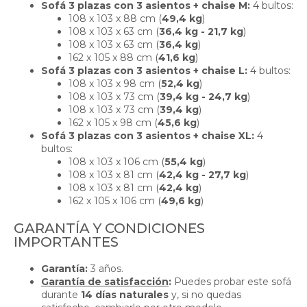
Sofá 3 plazas con 3 asientos + chaise M:
4 bultos:
108 x 103 x 88 cm (
49,4 kg
)
108 x 103 x 63 cm (
36,4 kg - 21,7 kg
)
108 x 103 x 63 cm (
36,4 kg
)
162 x 105 x 88 cm (
41,6 kg
)
Sofá 3 plazas con 3 asientos + chaise L:
4 bultos:
108 x 103 x 98 cm (
52,4 kg
)
108 x 103 x 73 cm (
39,4 kg - 24,7 kg
)
108 x 103 x 73 cm (
39,4 kg
)
162 x 105 x 98 cm (
45,6 kg
)
Sofá 3 plazas con 3 asientos + chaise XL:
4
bultos:
108 x 103 x 106 cm (
55,4 kg
)
108 x 103 x 81 cm (
42,4 kg - 27,7 kg
)
108 x 103 x 81 cm (
42,4 kg
)
162 x 105 x 106 cm (
49,6 kg
)
GARANTÍA Y CONDICIONES
IMPORTANTES
Garantía:
3 años.
Garantía de satisfacción
:
Puedes probar este sofá
durante
14 días naturales
y, si no quedas