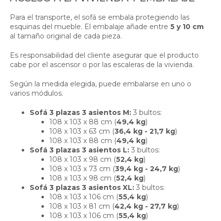
Para el transporte, el sofá se embala protegiendo las
esquinas del mueble. El embalaje añade entre
5 y 10 cm
al tamaño original de cada pieza.
Es responsabilidad del cliente asegurar que el producto
cabe por el ascensor o por las escaleras de la vivienda.
Según la medida elegida, puede embalarse en uno o
varios módulos.
Sofá 3 plazas 3 asientos M:
3 bultos:
108 x 103 x 88 cm (
49,4 kg
)
108 x 103 x 63 cm (
36,4 kg - 21,7 kg
)
108 x 103 x 88 cm (
49,4 kg
)
Sofá 3 plazas 3 asientos L:
3 bultos:
108 x 103 x 98 cm (
52,4 kg
)
108 x 103 x 73 cm (
39,4 kg - 24,7 kg
)
108 x 103 x 98 cm (
52,4 kg
)
Sofá 3 plazas 3 asientos XL:
3 bultos:
108 x 103 x 106 cm (
55,4 kg
)
108 x 103 x 81 cm (
42,4 kg - 27,7 kg
)
108 x 103 x 106 cm (
55,4 kg
)