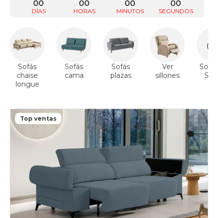
00
00
00
00
DÍAS
HORAS
MINUTOS
SEGUNDOS
Sofás
Sofás
Sofás
Ver
Sofás
chaise
cama
plazas
sillones
Sto
longue
Top ventas