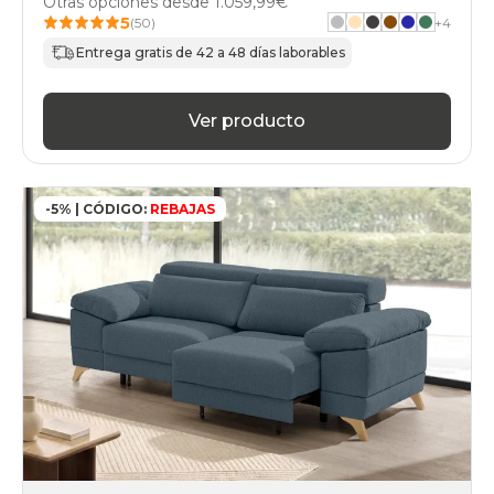
Otras opciones desde
1.059,99€
5
(50)
+
4
Entrega gratis de 42 a 48 días laborables
Ver producto
-5% | CÓDIGO:
REBAJAS