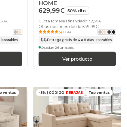
HOME
629,99€
50% dto.
Cuota 12 meses financiado: 52,50€
3,33€
Otras opciones desde
549,99€
5
(1054)
Entrega gratis de 4 a 8 días laborables
 laborables
Quedan 26 unidades
Ver producto
p ventas
-5% | CÓDIGO:
REBAJAS
Top ventas