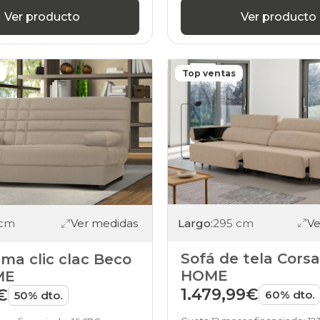
tejido-
Ver producto
Ver producto
mascotas
sofas
beis
electrico
Top ventas
sofas
gris-
claro
beis
sofas
beis
gris-
oscuro
sofas
beis
marron
Largo:
295 cm
Ve
 cm
Ver medidas
sofas
beis
azul
Sofá de tela Cors
ma clic clac Beco
sofas
HOME
ME
beis
1.479,99€
€
60% dto.
50% dto.
verde
sofas