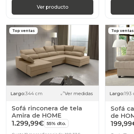
Ver producto
Top ventas
Top ventas
Largo:
344 cm
Ver medidas
Largo:
193
Sofá rinconera de tela
Sofá ca
Amira de HOME
de HO
1.299,99€
199,99
55% dto.