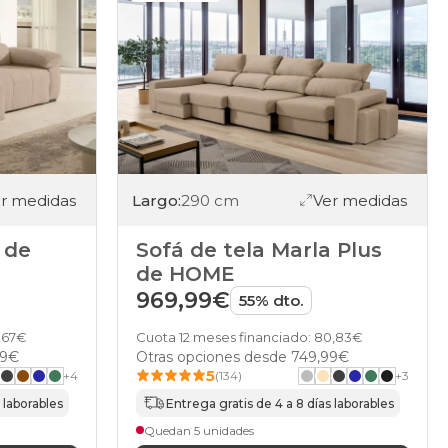
r medidas
Largo:
290 cm
Ver medidas
s de
Sofá de tela Marla Plus
de HOME
969,99€
55% dto.
6,67€
Cuota 12 meses financiado: 80,83€
99€
Otras opciones desde
749,99€
5
+
4
(134)
+
3
 laborables
Entrega gratis de 4 a 8 días laborables
Quedan 5 unidades