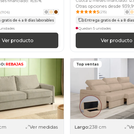
Cuota 12 meses financiado: 12
ses financiado: 16,67€
beis
Otras opciones desde
939,
negro
5
5
(215)
(1106)
sofas
beis
Entrega gratis de 4 a 8 días
gratis de 4 a 8 días laborables
amarillo
Quedan 5 unidades
unidades
sofas
beis
Ver producto
Ver producto
rosa
sofas
beis
blanco
sofas
GO:
REBAJAS
Top ventas
beis
rojo
sofas
beis
otros
sofas
beis
stock
sofas
piel
 cm
Ver medidas
Largo:
238 cm
Ve
beis
sofas