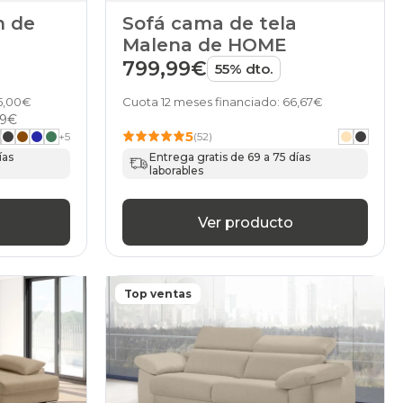
n de
Sofá cama de tela
Malena de HOME
799,99€
55% dto.
05,00€
Cuota 12 meses financiado: 66,67€
99€
5
+
5
(52)
ías
Entrega gratis de 69 a 75 días
laborables
Ver producto
Top ventas