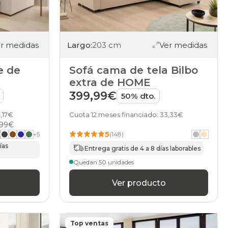
r medidas
Largo:
203 cm
Ver medidas
e de
Sofá cama de tela Bilbo
extra de HOME
399,99€
50% dto.
,17€
Cuota 12 meses financiado: 33,33€
,99€
5
+
5
(148)
ías
Entrega gratis de 4 a 8 días laborables
Quedan 50 unidades
Ver producto
Top ventas