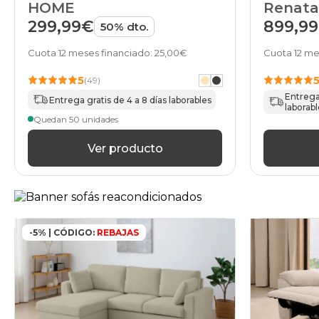
HOME
Renat
299,99€
899,9
50% dto.
Cuota 12 meses financiado: 25,00€
Cuota 12 me
5
(49)
Entrega 
Entrega gratis de 4 a 8 días laborables
laborabl
Quedan 50 unidades
Ver producto
-5% | CÓDIGO:
REBAJAS