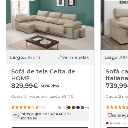
Largo:
226 cm
Ver medidas
Largo:
200
Sofá de tela Celta de
Sofá c
HOME
italian
HOME
829,99€
739,9
50% dto.
Cuota 12 meses financiado: 69,17€
Cuota 12 me
4.9
(114)
+
4
Entrega gratis de 42 a 48 días
Entrega 
laborables
Quedan 12 