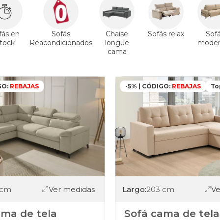
3+2-
asientos
beis
sofas
fás en
Sofás
Chaise
Sofás relax
Sof
plazas
tock
Reacondicionados
longue
moder
beis
cama
sofas
con-
2-
asientos
GO:
REBAJAS
-5% | CÓDIGO:
REBAJAS
To
beis
sofas
con-
3-
asientos
beis
sofas
con-
doble-
chaise
beis
 cm
Ver medidas
Largo:
203 cm
Ve
sofas
chaise-
ama de tela
Sofá cama de tela
longue