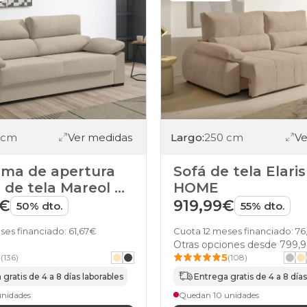
relax
sofas
beis
clic-
clac
sofas
beis
puffs
sofas
beis
desenfundable
 cm
Ver medidas
Largo:
250 cm
Ve
sofas
beis
ama de apertura
Sofá de tela Elari
asientos-
a de tela Mareol de
HOME
xl
sofas
9€
919,99€
50% dto.
55% dto.
beis
terminal
ses financiado: 61,67€
Cuota 12 meses financiado: 7
sofas
Otras opciones desde
799,
beis
5
5
(136)
(108)
tejido-
gratis de 4 a 8 días laborables
Entrega gratis de 4 a 8 días
antimanchas
sofas
unidades
Quedan 10 unidades
beis