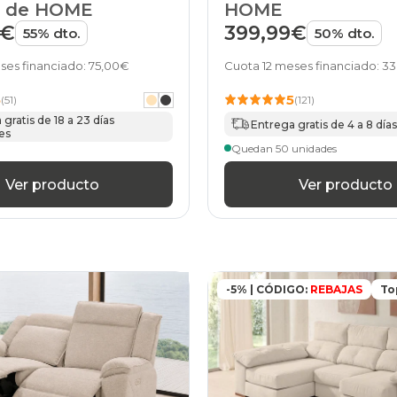
a de HOME
HOME
beis
sofas
9€
399,99€
55% dto.
50% dto.
sofa-
cama
ses financiado: 75,00€
Cuota 12 meses financiado: 3
beis
sofas
5
5
(51)
(121)
chaise-
gratis de 18 a 23 días
Entrega gratis de 4 a 8 días
cama
es
beis
Quedan 50 unidades
sofas
sillon-
Ver producto
Ver producto
cama
beis
sofas
cama
beis
sofas
-5% | CÓDIGO:
REBAJAS
To
rinconeras
beis
sofas
rinconera
beis
sofas