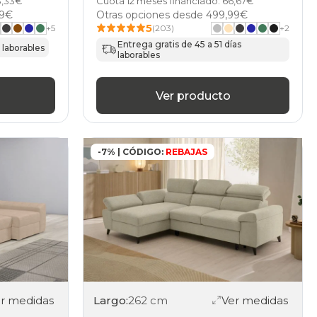
3,33€
Cuota 12 meses financiado: 66,67€
99€
Otras opciones desde
499,99€
5
+
5
(203)
+
2
Entrega gratis de 45 a 51 días
 laborables
laborables
Ver producto
-7% | CÓDIGO:
REBAJAS
r medidas
Largo:
262 cm
Ver medidas