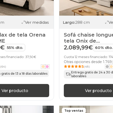
beis
apertura-
italiana
sofas
beis
Largo:
288 cm
Ve
 cm
Ver medidas
asientos-
deslizantes
sofas
Sofá chaise longu
lax de tela Orena
beis
tela Onix de
ME
arcon
Stylekomfort
2.089,99€
9€
60% dto.
55% dto.
sofas
beis
Cuota 12 meses financiado: 174
ses financiado: 37,50€
cabezales-
Otras opciones desde
1.769
reclinables
5
5
(48)
(64)
sofas
beis
Entrega gratis de 24 a 30 d
gratis de 13 a 18 días laborables
laborables
cama-
camas
sofas
Ver producto
Ver producto
beis
patas-
altas
sofas
beis
Top ventas