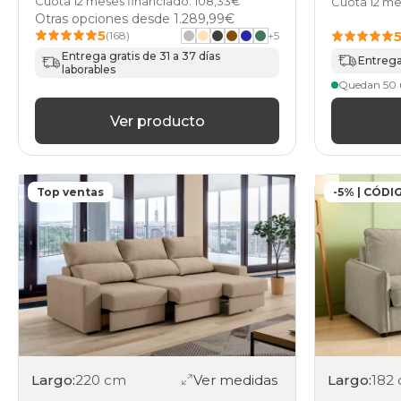
Cuota 12 meses financiado: 108,33€
Cuota 12 me
Otras opciones desde
1.289,99€
5
(168)
+
5
Entrega gratis de 31 a 37 días
Entrega 
laborables
Quedan 50 
Ver producto
Top ventas
-5% | CÓDI
Largo:
220 cm
Ver medidas
Largo:
182