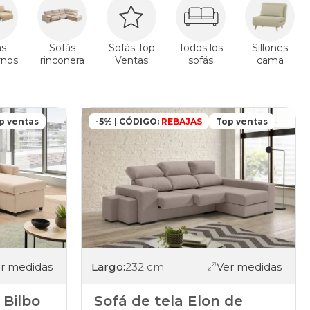
ás
Sofás
Sofás Top
Todos los
Sillones
nos
rinconera
Ventas
sofás
cama
p ventas
-5% | CÓDIGO:
REBAJAS
Top ventas
Largo:
232 cm
Ver medidas
r medidas
Sofá de tela Elon de
 Bilbo