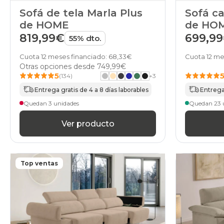
Sofá de tela Marla Plus
Sofá c
de HOME
de HO
819,99€
699,9
55% dto.
Cuota 12 meses financiado: 68,33€
Cuota 12 me
Otras opciones desde
749,99€
5
(134)
+
3
Entrega gratis de 4 a 8 días laborables
Entrega 
Quedan 3 unidades
Quedan 23 
Ver producto
Top ventas