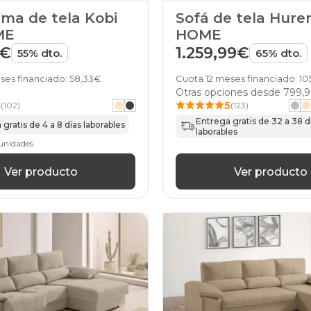
tela
ama de tela Kobi
Sofá de tela Hure
beis
ME
HOME
sofas
beis
9€
1.259,99€
55% dto.
65% dto.
top-
ventas
ses financiado: 58,33€
Cuota 12 meses financiado: 1
sofas
Otras opciones desde
799,
beis
5
5
(102)
(123)
moderno-
Entrega gratis de 32 a 38 d
gratis de 4 a 8 días laborables
estilo
laborables
sofas
unidades
home
beis
Ver producto
Ver producto
sofas
beis
stylekomfort
sofas
beis
suinta
sofas
beis
gama-
basic