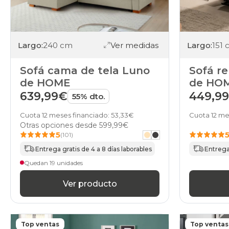
Largo:
240 cm
Ver medidas
Largo:
151
Sofá cama de tela Luno
Sofá re
de HOME
de HO
639,99€
449,9
55% dto.
Cuota 12 meses financiado: 53,33€
Cuota 12 me
Otras opciones desde
599,99€
5
(101)
Entrega gratis de 4 a 8 días laborables
Entrega 
Quedan 19 unidades
Ver producto
Top ventas
Top ventas