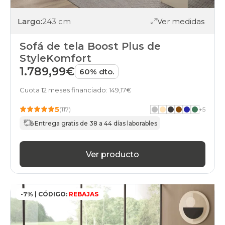
Largo:
243 cm
Ver medidas
Sofá de tela Boost Plus de
StyleKomfort
1.789,99€
60% dto.
Cuota 12 meses financiado: 149,17€
5
(117)
+
5
Entrega gratis de 38 a 44 días laborables
Ver producto
-7% | CÓDIGO:
REBAJAS