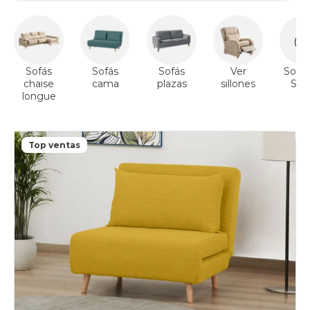
Sofás
Sofás
Sofás
Ver
Sofás
chaise
cama
plazas
sillones
Sto
longue
Top ventas